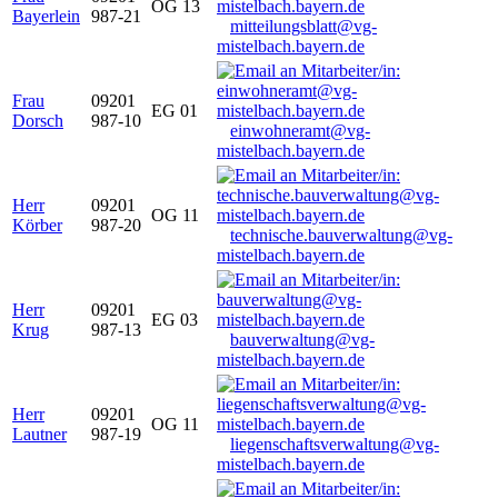
OG 13
Bayerlein
987-21
mitteilungsblatt@vg-
mistelbach.bayern.de
Frau
09201
EG 01
Dorsch
987-10
einwohneramt@vg-
mistelbach.bayern.de
Herr
09201
OG 11
Körber
987-20
technische.bauverwaltung@vg-
mistelbach.bayern.de
Herr
09201
EG 03
Krug
987-13
bauverwaltung@vg-
mistelbach.bayern.de
Herr
09201
OG 11
Lautner
987-19
liegenschaftsverwaltung@vg-
mistelbach.bayern.de