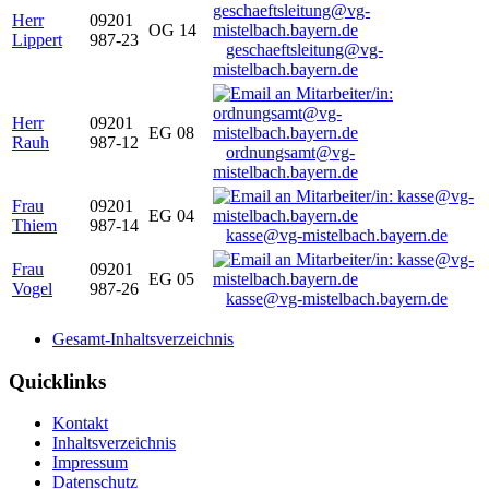
Herr
09201
OG 14
Lippert
987-23
geschaeftsleitung@vg-
mistelbach.bayern.de
Herr
09201
EG 08
Rauh
987-12
ordnungsamt@vg-
mistelbach.bayern.de
Frau
09201
EG 04
Thiem
987-14
kasse@vg-mistelbach.bayern.de
Frau
09201
EG 05
Vogel
987-26
kasse@vg-mistelbach.bayern.de
Gesamt-Inhaltsverzeichnis
Quicklinks
Kontakt
Inhaltsverzeichnis
Impressum
Datenschutz