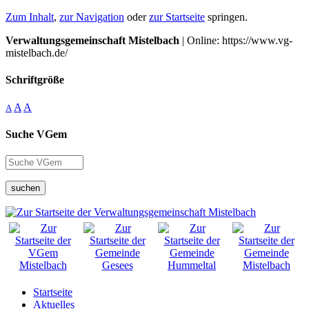
Zum Inhalt
,
zur Navigation
oder
zur Startseite
springen.
Verwaltungsgemeinschaft Mistelbach
| Online: https://www.vg-
mistelbach.de/
Schriftgröße
A
A
A
Suche VGem
suchen
Startseite
Aktuelles