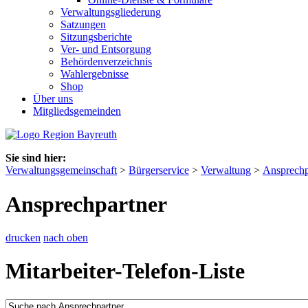
Verwaltungsgliederung
Satzungen
Sitzungsberichte
Ver- und Entsorgung
Behördenverzeichnis
Wahlergebnisse
Shop
Über uns
Mitgliedsgemeinden
Sie sind hier:
Verwaltungsgemeinschaft
>
Bürgerservice
>
Verwaltung
>
Ansprechp
Ansprechpartner
drucken
nach oben
Mitarbeiter-Telefon-Liste