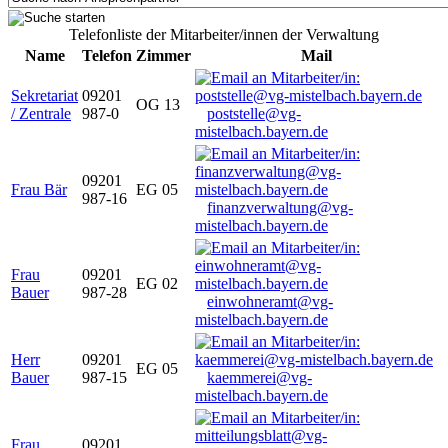
Telefonliste der Mitarbeiter/innen der Verwaltung
Name
Telefon
Zimmer
Mail
Sekretariat
09201
OG 13
/ Zentrale
987-0
poststelle@vg-
mistelbach.bayern.de
09201
Frau Bär
EG 05
987-16
finanzverwaltung@vg-
mistelbach.bayern.de
Frau
09201
EG 02
Bauer
987-28
einwohneramt@vg-
mistelbach.bayern.de
Herr
09201
EG 05
Bauer
987-15
kaemmerei@vg-
mistelbach.bayern.de
Frau
09201