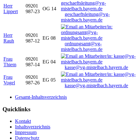
Herr
09201
OG 14
Lippert
987-23
geschaeftsleitung@vg-
mistelbach.bayern.de
Herr
09201
EG 08
Rauh
987-12
ordnungsamt@vg-
mistelbach.bayern.de
Frau
09201
EG 04
Thiem
987-14
kasse@vg-mistelbach.bayern.de
Frau
09201
EG 05
Vogel
987-26
kasse@vg-mistelbach.bayern.de
Gesamt-Inhaltsverzeichnis
Quicklinks
Kontakt
Inhaltsverzeichnis
Impressum
Datenschutz