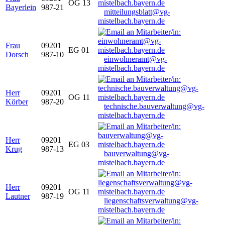
OG 13
Bayerlein
987-21
mitteilungsblatt@vg-
mistelbach.bayern.de
Frau
09201
EG 01
Dorsch
987-10
einwohneramt@vg-
mistelbach.bayern.de
Herr
09201
OG 11
Körber
987-20
technische.bauverwaltung@vg-
mistelbach.bayern.de
Herr
09201
EG 03
Krug
987-13
bauverwaltung@vg-
mistelbach.bayern.de
Herr
09201
OG 11
Lautner
987-19
liegenschaftsverwaltung@vg-
mistelbach.bayern.de