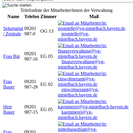
Telefonliste der Mitarbeiter/innen der Verwaltung
Name
Telefon
Zimmer
Mail
Sekretariat
09201
OG 13
/ Zentrale
987-0
poststelle@vg-
mistelbach.bayern.de
09201
Frau Bär
EG 05
987-16
finanzverwaltung@vg-
mistelbach.bayern.de
Frau
09201
EG 02
Bauer
987-28
einwohneramt@vg-
mistelbach.bayern.de
Herr
09201
EG 05
Bauer
987-15
kaemmerei@vg-
mistelbach.bayern.de
Frau
09201