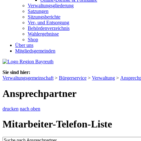
Verwaltungsgliederung
Satzungen
Sitzungsberichte
Ver- und Entsorgung
Behördenverzeichnis
Wahlergebnisse
Shop
Über uns
Mitgliedsgemeinden
Sie sind hier:
Verwaltungsgemeinschaft
>
Bürgerservice
>
Verwaltung
>
Ansprechp
Ansprechpartner
drucken
nach oben
Mitarbeiter-Telefon-Liste