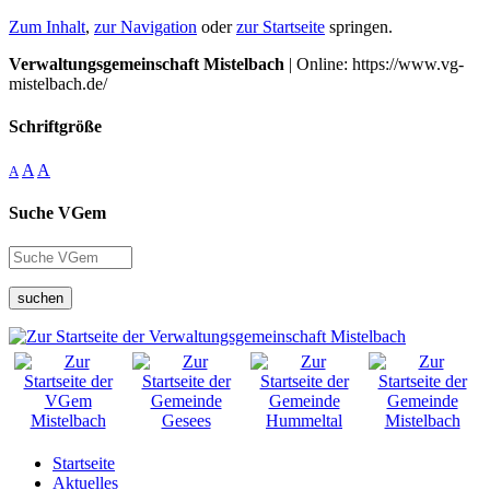
Zum Inhalt
,
zur Navigation
oder
zur Startseite
springen.
Verwaltungsgemeinschaft Mistelbach
| Online: https://www.vg-
mistelbach.de/
Schriftgröße
A
A
A
Suche VGem
suchen
Startseite
Aktuelles