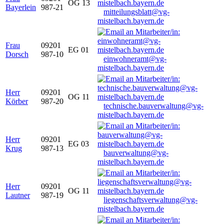
OG 13
Bayerlein
987-21
mitteilungsblatt@vg-
mistelbach.bayern.de
Frau
09201
EG 01
Dorsch
987-10
einwohneramt@vg-
mistelbach.bayern.de
Herr
09201
OG 11
Körber
987-20
technische.bauverwaltung@vg-
mistelbach.bayern.de
Herr
09201
EG 03
Krug
987-13
bauverwaltung@vg-
mistelbach.bayern.de
Herr
09201
OG 11
Lautner
987-19
liegenschaftsverwaltung@vg-
mistelbach.bayern.de