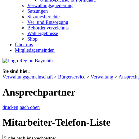
Verwaltungsgliederung
Satzungen
Sitzungsberichte
Ver- und Entsorgung
Behördenverzeichnis
Wahlergebnisse
Shop
Über uns
Mitgliedsgemeinden
Sie sind hier:
Verwaltungsgemeinschaft
>
Bürgerservice
>
Verwaltung
>
Ansprechp
Ansprechpartner
drucken
nach oben
Mitarbeiter-Telefon-Liste