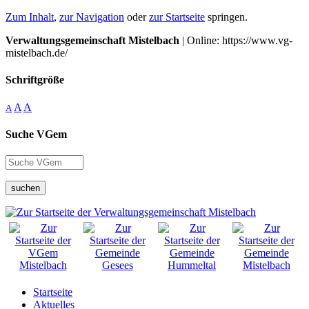
Zum Inhalt
,
zur Navigation
oder
zur Startseite
springen.
Verwaltungsgemeinschaft Mistelbach
| Online: https://www.vg-
mistelbach.de/
Schriftgröße
A
A
A
Suche VGem
suchen
Startseite
Aktuelles