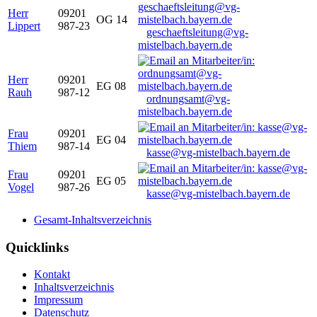
Herr
09201
OG 14
Lippert
987-23
geschaeftsleitung@vg-
mistelbach.bayern.de
Herr
09201
EG 08
Rauh
987-12
ordnungsamt@vg-
mistelbach.bayern.de
Frau
09201
EG 04
Thiem
987-14
kasse@vg-mistelbach.bayern.de
Frau
09201
EG 05
Vogel
987-26
kasse@vg-mistelbach.bayern.de
Gesamt-Inhaltsverzeichnis
Quicklinks
Kontakt
Inhaltsverzeichnis
Impressum
Datenschutz