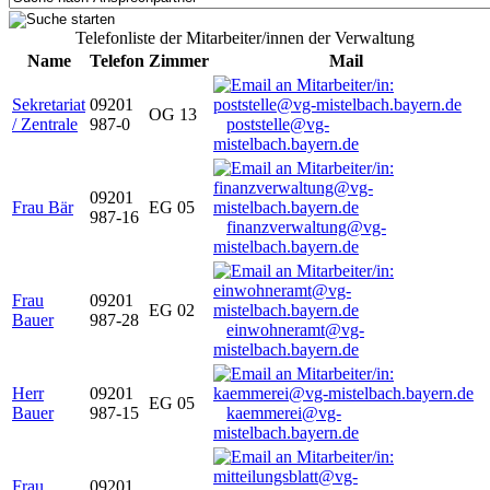
Telefonliste der Mitarbeiter/innen der Verwaltung
Name
Telefon
Zimmer
Mail
Sekretariat
09201
OG 13
/ Zentrale
987-0
poststelle@vg-
mistelbach.bayern.de
09201
Frau Bär
EG 05
987-16
finanzverwaltung@vg-
mistelbach.bayern.de
Frau
09201
EG 02
Bauer
987-28
einwohneramt@vg-
mistelbach.bayern.de
Herr
09201
EG 05
Bauer
987-15
kaemmerei@vg-
mistelbach.bayern.de
Frau
09201