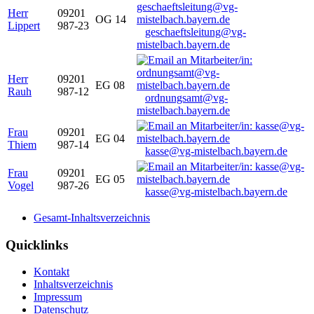
Herr
09201
OG 14
Lippert
987-23
geschaeftsleitung@vg-
mistelbach.bayern.de
Herr
09201
EG 08
Rauh
987-12
ordnungsamt@vg-
mistelbach.bayern.de
Frau
09201
EG 04
Thiem
987-14
kasse@vg-mistelbach.bayern.de
Frau
09201
EG 05
Vogel
987-26
kasse@vg-mistelbach.bayern.de
Gesamt-Inhaltsverzeichnis
Quicklinks
Kontakt
Inhaltsverzeichnis
Impressum
Datenschutz