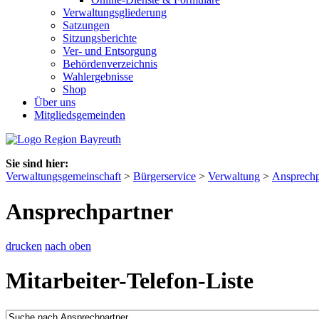
Verwaltungsgliederung
Satzungen
Sitzungsberichte
Ver- und Entsorgung
Behördenverzeichnis
Wahlergebnisse
Shop
Über uns
Mitgliedsgemeinden
Sie sind hier:
Verwaltungsgemeinschaft
>
Bürgerservice
>
Verwaltung
>
Ansprechp
Ansprechpartner
drucken
nach oben
Mitarbeiter-Telefon-Liste