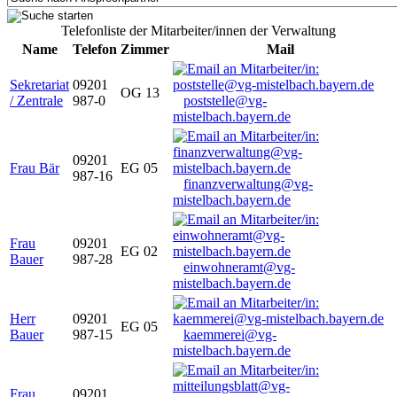
Telefonliste der Mitarbeiter/innen der Verwaltung
Name
Telefon
Zimmer
Mail
Sekretariat
09201
OG 13
/ Zentrale
987-0
poststelle@vg-
mistelbach.bayern.de
09201
Frau Bär
EG 05
987-16
finanzverwaltung@vg-
mistelbach.bayern.de
Frau
09201
EG 02
Bauer
987-28
einwohneramt@vg-
mistelbach.bayern.de
Herr
09201
EG 05
Bauer
987-15
kaemmerei@vg-
mistelbach.bayern.de
Frau
09201