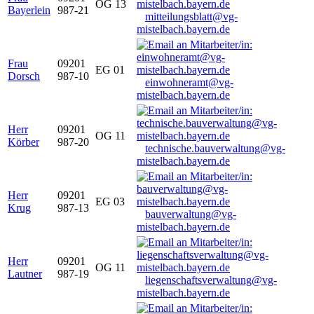
OG 13
Bayerlein
987-21
mitteilungsblatt@vg-
mistelbach.bayern.de
Frau
09201
EG 01
Dorsch
987-10
einwohneramt@vg-
mistelbach.bayern.de
Herr
09201
OG 11
Körber
987-20
technische.bauverwaltung@vg-
mistelbach.bayern.de
Herr
09201
EG 03
Krug
987-13
bauverwaltung@vg-
mistelbach.bayern.de
Herr
09201
OG 11
Lautner
987-19
liegenschaftsverwaltung@vg-
mistelbach.bayern.de