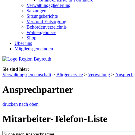
Verwaltungsgliederung
Satzungen
Sitzungsberichte
Ver- und Entsorgung
Behördenverzeichnis
Wahlergebnisse
Shop
Über uns
Mitgliedsgemeinden
Sie sind hier:
Verwaltungsgemeinschaft
>
Bürgerservice
>
Verwaltung
>
Ansprechp
Ansprechpartner
drucken
nach oben
Mitarbeiter-Telefon-Liste