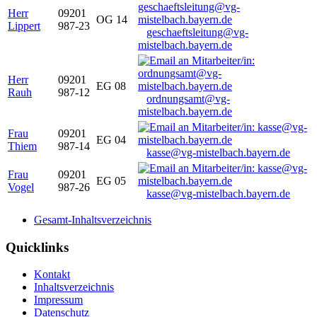
Herr
09201
OG 14
Lippert
987-23
geschaeftsleitung@vg-
mistelbach.bayern.de
Herr
09201
EG 08
Rauh
987-12
ordnungsamt@vg-
mistelbach.bayern.de
Frau
09201
EG 04
Thiem
987-14
kasse@vg-mistelbach.bayern.de
Frau
09201
EG 05
Vogel
987-26
kasse@vg-mistelbach.bayern.de
Gesamt-Inhaltsverzeichnis
Quicklinks
Kontakt
Inhaltsverzeichnis
Impressum
Datenschutz