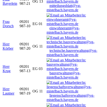
OG 13
Bayerlein
987-21
mitteilungsblatt@vg-
mistelbach.bayern.de
Frau
09201
EG 01
Dorsch
987-10
einwohneramt@vg-
mistelbach.bayern.de
Herr
09201
OG 11
Körber
987-20
technische.bauverwaltung@vg-
mistelbach.bayern.de
Herr
09201
EG 03
Krug
987-13
bauverwaltung@vg-
mistelbach.bayern.de
Herr
09201
OG 11
Lautner
987-19
liegenschaftsverwaltung@vg-
mistelbach.bayern.de