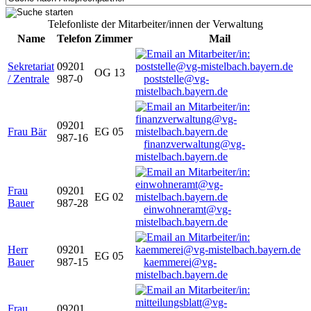
Telefonliste der Mitarbeiter/innen der Verwaltung
Name
Telefon
Zimmer
Mail
Sekretariat
09201
OG 13
/ Zentrale
987-0
poststelle@vg-
mistelbach.bayern.de
09201
Frau Bär
EG 05
987-16
finanzverwaltung@vg-
mistelbach.bayern.de
Frau
09201
EG 02
Bauer
987-28
einwohneramt@vg-
mistelbach.bayern.de
Herr
09201
EG 05
Bauer
987-15
kaemmerei@vg-
mistelbach.bayern.de
Frau
09201