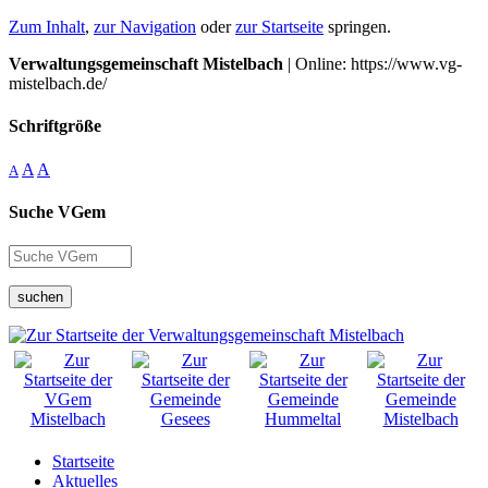
Zum Inhalt
,
zur Navigation
oder
zur Startseite
springen.
Verwaltungsgemeinschaft Mistelbach
| Online: https://www.vg-
mistelbach.de/
Schriftgröße
A
A
A
Suche VGem
suchen
Startseite
Aktuelles