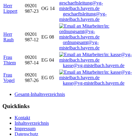
Herr
09201
OG 14
Lippert
987-23
geschaeftsleitung@vg-
mistelbach.bayern.de
Herr
09201
EG 08
Rauh
987-12
ordnungsamt@vg-
mistelbach.bayern.de
Frau
09201
EG 04
Thiem
987-14
kasse@vg-mistelbach.bayern.de
Frau
09201
EG 05
Vogel
987-26
kasse@vg-mistelbach.bayern.de
Gesamt-Inhaltsverzeichnis
Quicklinks
Kontakt
Inhaltsverzeichnis
Impressum
Datenschutz