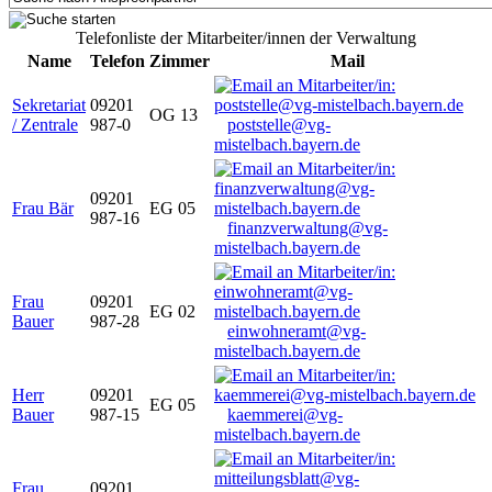
Telefonliste der Mitarbeiter/innen der Verwaltung
Name
Telefon
Zimmer
Mail
Sekretariat
09201
OG 13
/ Zentrale
987-0
poststelle@vg-
mistelbach.bayern.de
09201
Frau Bär
EG 05
987-16
finanzverwaltung@vg-
mistelbach.bayern.de
Frau
09201
EG 02
Bauer
987-28
einwohneramt@vg-
mistelbach.bayern.de
Herr
09201
EG 05
Bauer
987-15
kaemmerei@vg-
mistelbach.bayern.de
Frau
09201