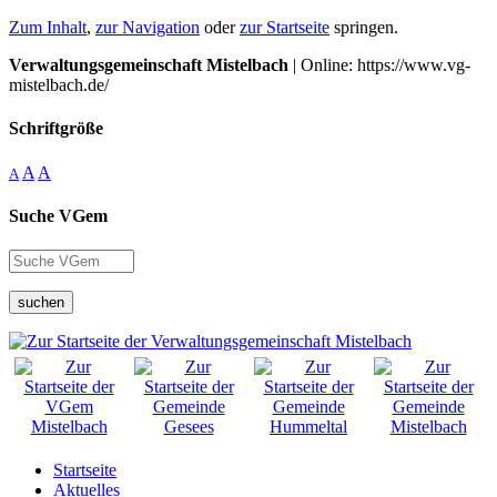
Zum Inhalt
,
zur Navigation
oder
zur Startseite
springen.
Verwaltungsgemeinschaft Mistelbach
| Online: https://www.vg-
mistelbach.de/
Schriftgröße
A
A
A
Suche VGem
suchen
Startseite
Aktuelles