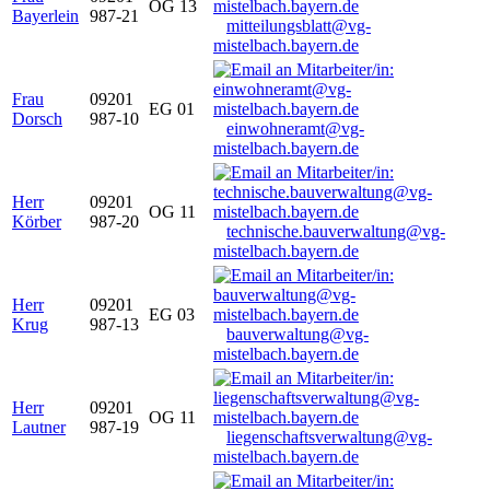
OG 13
Bayerlein
987-21
mitteilungsblatt@vg-
mistelbach.bayern.de
Frau
09201
EG 01
Dorsch
987-10
einwohneramt@vg-
mistelbach.bayern.de
Herr
09201
OG 11
Körber
987-20
technische.bauverwaltung@vg-
mistelbach.bayern.de
Herr
09201
EG 03
Krug
987-13
bauverwaltung@vg-
mistelbach.bayern.de
Herr
09201
OG 11
Lautner
987-19
liegenschaftsverwaltung@vg-
mistelbach.bayern.de