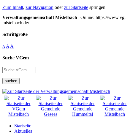
Zum Inhalt
,
zur Navigation
oder
zur Startseite
springen.
Verwaltungsgemeinschaft Mistelbach
| Online: https://www.vg-
mistelbach.de/
Schriftgröße
A
A
A
Suche VGem
suchen
Startseite
Aktuelles