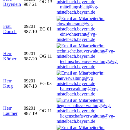
OG 13
Bayerlein
987-21
mitteilungsblatt@vg-
mistelbach.bayern.de
Frau
09201
EG 01
Dorsch
987-10
einwohneramt@vg-
mistelbach.bayern.de
Herr
09201
OG 11
Körber
987-20
technische.bauverwaltung@vg-
mistelbach.bayern.de
Herr
09201
EG 03
Krug
987-13
bauverwaltung@vg-
mistelbach.bayern.de
Herr
09201
OG 11
Lautner
987-19
liegenschaftsverwaltung@vg-
mistelbach.bayern.de