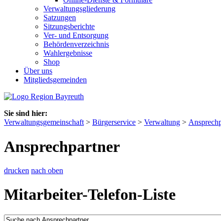
Verwaltungsgliederung
Satzungen
Sitzungsberichte
Ver- und Entsorgung
Behördenverzeichnis
Wahlergebnisse
Shop
Über uns
Mitgliedsgemeinden
Sie sind hier:
Verwaltungsgemeinschaft
>
Bürgerservice
>
Verwaltung
>
Ansprechp
Ansprechpartner
drucken
nach oben
Mitarbeiter-Telefon-Liste