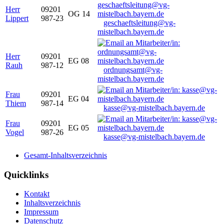
Herr
09201
OG 14
Lippert
987-23
geschaeftsleitung@vg-
mistelbach.bayern.de
Herr
09201
EG 08
Rauh
987-12
ordnungsamt@vg-
mistelbach.bayern.de
Frau
09201
EG 04
Thiem
987-14
kasse@vg-mistelbach.bayern.de
Frau
09201
EG 05
Vogel
987-26
kasse@vg-mistelbach.bayern.de
Gesamt-Inhaltsverzeichnis
Quicklinks
Kontakt
Inhaltsverzeichnis
Impressum
Datenschutz