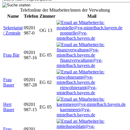
Telefonliste der Mitarbeiter/innen der Verwaltung
Name
Telefon
Zimmer
Mail
Sekretariat
09201
OG 13
/ Zentrale
987-0
poststelle@vg-
mistelbach.bayern.de
09201
Frau Bär
EG 05
987-16
finanzverwaltung@vg-
mistelbach.bayern.de
Frau
09201
EG 02
Bauer
987-28
einwohneramt@vg-
mistelbach.bayern.de
Herr
09201
EG 05
Bauer
987-15
kaemmerei@vg-
mistelbach.bayern.de
Frau
09201