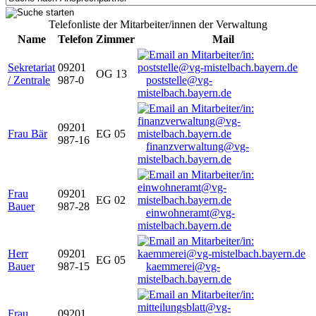
Telefonliste der Mitarbeiter/innen der Verwaltung
Name
Telefon
Zimmer
Mail
Sekretariat
09201
OG 13
/ Zentrale
987-0
poststelle@vg-
mistelbach.bayern.de
09201
Frau Bär
EG 05
987-16
finanzverwaltung@vg-
mistelbach.bayern.de
Frau
09201
EG 02
Bauer
987-28
einwohneramt@vg-
mistelbach.bayern.de
Herr
09201
EG 05
Bauer
987-15
kaemmerei@vg-
mistelbach.bayern.de
Frau
09201