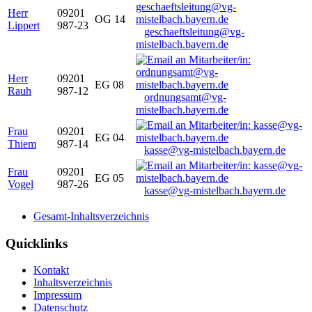
Herr
09201
OG 14
Lippert
987-23
geschaeftsleitung@vg-
mistelbach.bayern.de
Herr
09201
EG 08
Rauh
987-12
ordnungsamt@vg-
mistelbach.bayern.de
Frau
09201
EG 04
Thiem
987-14
kasse@vg-mistelbach.bayern.de
Frau
09201
EG 05
Vogel
987-26
kasse@vg-mistelbach.bayern.de
Gesamt-Inhaltsverzeichnis
Quicklinks
Kontakt
Inhaltsverzeichnis
Impressum
Datenschutz