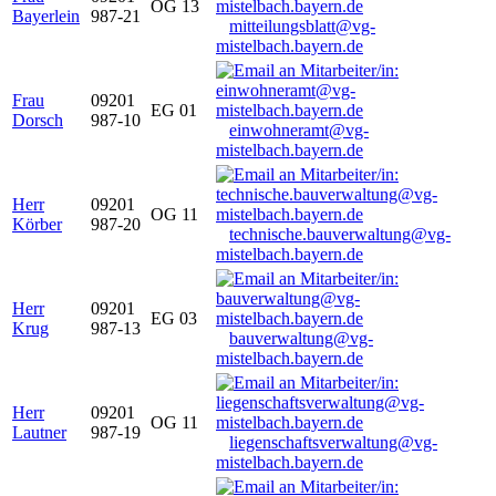
OG 13
Bayerlein
987-21
mitteilungsblatt@vg-
mistelbach.bayern.de
Frau
09201
EG 01
Dorsch
987-10
einwohneramt@vg-
mistelbach.bayern.de
Herr
09201
OG 11
Körber
987-20
technische.bauverwaltung@vg-
mistelbach.bayern.de
Herr
09201
EG 03
Krug
987-13
bauverwaltung@vg-
mistelbach.bayern.de
Herr
09201
OG 11
Lautner
987-19
liegenschaftsverwaltung@vg-
mistelbach.bayern.de