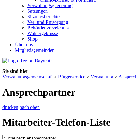
Verwaltungsgliederung
Satzungen
Sitzungsberichte
Ver- und Entsorgung
Behördenverzeichnis
Wahlergebnisse
Shop
Über uns
Mitgliedsgemeinden
Sie sind hier:
Verwaltungsgemeinschaft
>
Bürgerservice
>
Verwaltung
>
Ansprechp
Ansprechpartner
drucken
nach oben
Mitarbeiter-Telefon-Liste