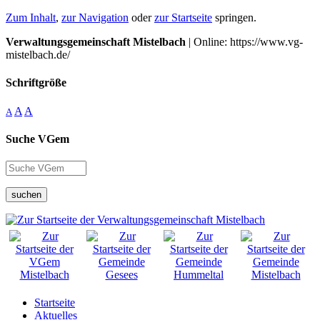
Zum Inhalt
,
zur Navigation
oder
zur Startseite
springen.
Verwaltungsgemeinschaft Mistelbach
| Online: https://www.vg-
mistelbach.de/
Schriftgröße
A
A
A
Suche VGem
suchen
Startseite
Aktuelles