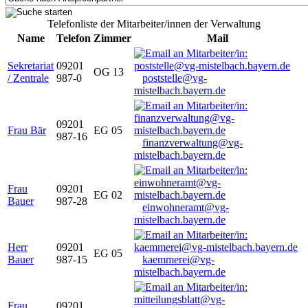
Telefonliste der Mitarbeiter/innen der Verwaltung
Name
Telefon
Zimmer
Mail
Sekretariat
09201
OG 13
/ Zentrale
987-0
poststelle@vg-
mistelbach.bayern.de
09201
Frau Bär
EG 05
987-16
finanzverwaltung@vg-
mistelbach.bayern.de
Frau
09201
EG 02
Bauer
987-28
einwohneramt@vg-
mistelbach.bayern.de
Herr
09201
EG 05
Bauer
987-15
kaemmerei@vg-
mistelbach.bayern.de
Frau
09201