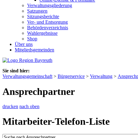
Verwaltungsgliederung
Satzungen
Sitzungsberichte
Ver- und Entsorgung
Behördenverzeichnis
Wahlergebnisse
Shop
Über uns
Mitgliedsgemeinden
Sie sind hier:
Verwaltungsgemeinschaft
>
Bürgerservice
>
Verwaltung
>
Ansprechp
Ansprechpartner
drucken
nach oben
Mitarbeiter-Telefon-Liste