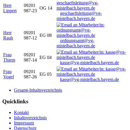
Herr
09201
OG 14
Lippert
987-23
geschaeftsleitung@vg-
mistelbach.bayern.de
Herr
09201
EG 08
Rauh
987-12
ordnungsamt@vg-
mistelbach.bayern.de
Frau
09201
EG 04
Thiem
987-14
kasse@vg-mistelbach.bayern.de
Frau
09201
EG 05
Vogel
987-26
kasse@vg-mistelbach.bayern.de
Gesamt-Inhaltsverzeichnis
Quicklinks
Kontakt
Inhaltsverzeichnis
Impressum
Datenschutz