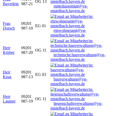
OG 13
Bayerlein
987-21
mitteilungsblatt@vg-
mistelbach.bayern.de
Frau
09201
EG 01
Dorsch
987-10
einwohneramt@vg-
mistelbach.bayern.de
Herr
09201
OG 11
Körber
987-20
technische.bauverwaltung@vg-
mistelbach.bayern.de
Herr
09201
EG 03
Krug
987-13
bauverwaltung@vg-
mistelbach.bayern.de
Herr
09201
OG 11
Lautner
987-19
liegenschaftsverwaltung@vg-
mistelbach.bayern.de