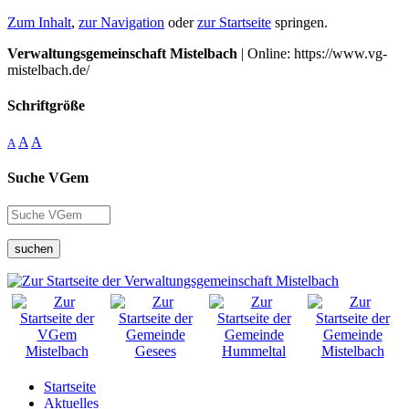
Zum Inhalt
,
zur Navigation
oder
zur Startseite
springen.
Verwaltungsgemeinschaft Mistelbach
| Online: https://www.vg-
mistelbach.de/
Schriftgröße
A
A
A
Suche VGem
suchen
Startseite
Aktuelles