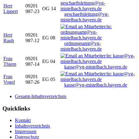
Herr
09201
OG 14
Lippert
987-23
geschaeftsleitung@vg-
mistelbach.bayern.de
Herr
09201
EG 08
Rauh
987-12
ordnungsamt@vg-
mistelbach.bayern.de
Frau
09201
EG 04
Thiem
987-14
kasse@vg-mistelbach.bayern.de
Frau
09201
EG 05
Vogel
987-26
kasse@vg-mistelbach.bayern.de
Gesamt-Inhaltsverzeichnis
Quicklinks
Kontakt
Inhaltsverzeichnis
Impressum
Datenschutz