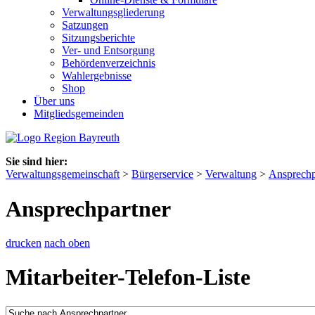
Verwaltungsgliederung
Satzungen
Sitzungsberichte
Ver- und Entsorgung
Behördenverzeichnis
Wahlergebnisse
Shop
Über uns
Mitgliedsgemeinden
Sie sind hier:
Verwaltungsgemeinschaft
>
Bürgerservice
>
Verwaltung
>
Ansprechp
Ansprechpartner
drucken
nach oben
Mitarbeiter-Telefon-Liste