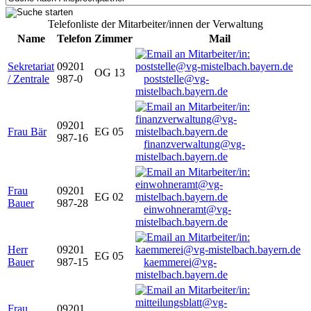
Telefonliste der Mitarbeiter/innen der Verwaltung
Name
Telefon
Zimmer
Mail
Sekretariat
09201
OG 13
/ Zentrale
987-0
poststelle@vg-
mistelbach.bayern.de
09201
Frau Bär
EG 05
987-16
finanzverwaltung@vg-
mistelbach.bayern.de
Frau
09201
EG 02
Bauer
987-28
einwohneramt@vg-
mistelbach.bayern.de
Herr
09201
EG 05
Bauer
987-15
kaemmerei@vg-
mistelbach.bayern.de
Frau
09201