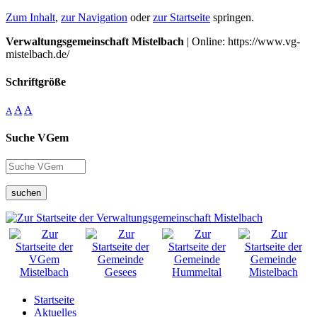
Zum Inhalt
,
zur Navigation
oder
zur Startseite
springen.
Verwaltungsgemeinschaft Mistelbach
| Online: https://www.vg-
mistelbach.de/
Schriftgröße
A
A
A
Suche VGem
suchen
Startseite
Aktuelles