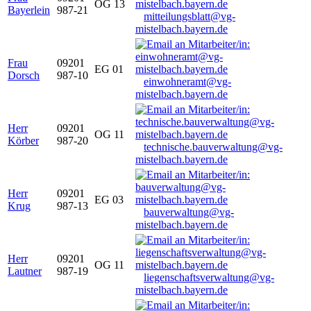
OG 13
Bayerlein
987-21
mitteilungsblatt@vg-
mistelbach.bayern.de
Frau
09201
EG 01
Dorsch
987-10
einwohneramt@vg-
mistelbach.bayern.de
Herr
09201
OG 11
Körber
987-20
technische.bauverwaltung@vg-
mistelbach.bayern.de
Herr
09201
EG 03
Krug
987-13
bauverwaltung@vg-
mistelbach.bayern.de
Herr
09201
OG 11
Lautner
987-19
liegenschaftsverwaltung@vg-
mistelbach.bayern.de