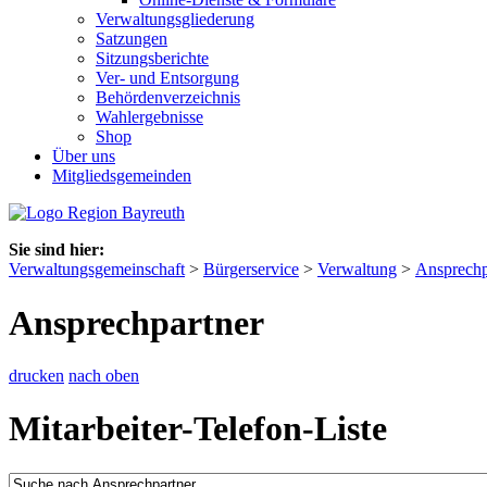
Verwaltungsgliederung
Satzungen
Sitzungsberichte
Ver- und Entsorgung
Behördenverzeichnis
Wahlergebnisse
Shop
Über uns
Mitgliedsgemeinden
Sie sind hier:
Verwaltungsgemeinschaft
>
Bürgerservice
>
Verwaltung
>
Ansprechp
Ansprechpartner
drucken
nach oben
Mitarbeiter-Telefon-Liste