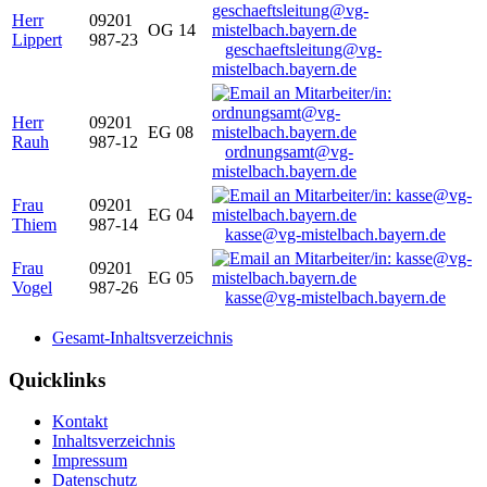
Herr
09201
OG 14
Lippert
987-23
geschaeftsleitung@vg-
mistelbach.bayern.de
Herr
09201
EG 08
Rauh
987-12
ordnungsamt@vg-
mistelbach.bayern.de
Frau
09201
EG 04
Thiem
987-14
kasse@vg-mistelbach.bayern.de
Frau
09201
EG 05
Vogel
987-26
kasse@vg-mistelbach.bayern.de
Gesamt-Inhaltsverzeichnis
Quicklinks
Kontakt
Inhaltsverzeichnis
Impressum
Datenschutz