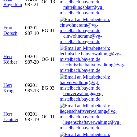
OG 13
Bayerlein
987-21
mitteilungsblatt@vg-
mistelbach.bayern.de
Frau
09201
EG 01
Dorsch
987-10
einwohneramt@vg-
mistelbach.bayern.de
Herr
09201
OG 11
Körber
987-20
technische.bauverwaltung@vg-
mistelbach.bayern.de
Herr
09201
EG 03
Krug
987-13
bauverwaltung@vg-
mistelbach.bayern.de
Herr
09201
OG 11
Lautner
987-19
liegenschaftsverwaltung@vg-
mistelbach.bayern.de