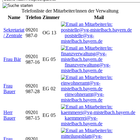
Telefonliste der Mitarbeiter/innen der Verwaltung
Name
Telefon
Zimmer
Mail
Sekretariat
09201
OG 13
/ Zentrale
987-0
poststelle@vg-
mistelbach.bayern.de
09201
Frau Bär
EG 05
987-16
finanzverwaltung@vg-
mistelbach.bayern.de
Frau
09201
EG 02
Bauer
987-28
einwohneramt@vg-
mistelbach.bayern.de
Herr
09201
EG 05
Bauer
987-15
kaemmerei@vg-
mistelbach.bayern.de
Frau
09201