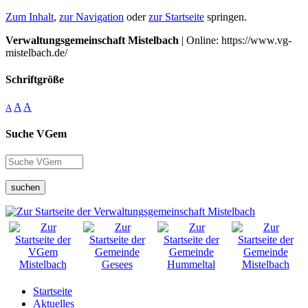
Zum Inhalt
,
zur Navigation
oder
zur Startseite
springen.
Verwaltungsgemeinschaft Mistelbach
| Online: https://www.vg-
mistelbach.de/
Schriftgröße
A
A
A
Suche VGem
suchen
Startseite
Aktuelles