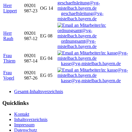
Herr
09201
OG 14
Lippert
987-23
geschaeftsleitung@vg-
mistelbach.bayern.de
Herr
09201
EG 08
Rauh
987-12
ordnungsamt@vg-
mistelbach.bayern.de
Frau
09201
EG 04
Thiem
987-14
kasse@vg-mistelbach.bayern.de
Frau
09201
EG 05
Vogel
987-26
kasse@vg-mistelbach.bayern.de
Gesamt-Inhaltsverzeichnis
Quicklinks
Kontakt
Inhaltsverzeichnis
Impressum
Datenschutz