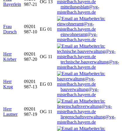
OG 13
Bayerlein
987-21
mitteilungsblatt@vg-
mistelbach.bayern.de
Frau
09201
EG 01
Dorsch
987-10
einwohneramt@vg-
mistelbach.bayern.de
Herr
09201
OG 11
Körber
987-20
technische.bauverwaltung@vg-
mistelbach.bayern.de
Herr
09201
EG 03
Krug
987-13
bauverwaltung@vg-
mistelbach.bayern.de
Herr
09201
OG 11
Lautner
987-19
liegenschaftsverwaltung@vg-
mistelbach.bayern.de