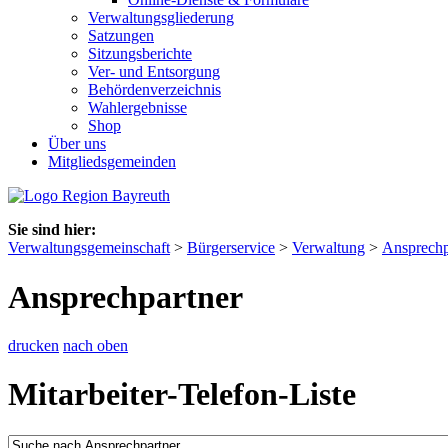
Verwaltungsgliederung
Satzungen
Sitzungsberichte
Ver- und Entsorgung
Behördenverzeichnis
Wahlergebnisse
Shop
Über uns
Mitgliedsgemeinden
Sie sind hier:
Verwaltungsgemeinschaft
>
Bürgerservice
>
Verwaltung
>
Ansprechp
Ansprechpartner
drucken
nach oben
Mitarbeiter-Telefon-Liste