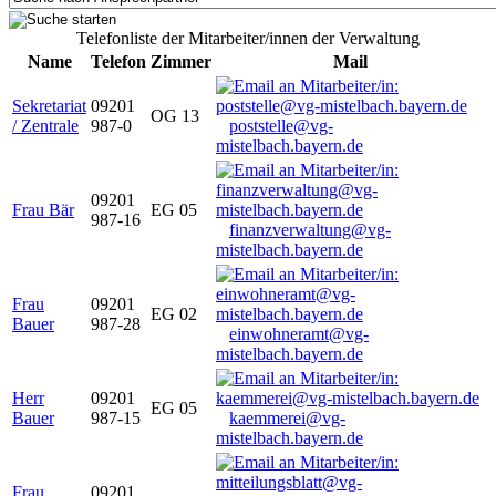
Telefonliste der Mitarbeiter/innen der Verwaltung
Name
Telefon
Zimmer
Mail
Sekretariat
09201
OG 13
/ Zentrale
987-0
poststelle@vg-
mistelbach.bayern.de
09201
Frau Bär
EG 05
987-16
finanzverwaltung@vg-
mistelbach.bayern.de
Frau
09201
EG 02
Bauer
987-28
einwohneramt@vg-
mistelbach.bayern.de
Herr
09201
EG 05
Bauer
987-15
kaemmerei@vg-
mistelbach.bayern.de
Frau
09201