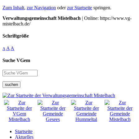
Zum Inhalt
,
zur Navigation
oder
zur Startseite
springen.
Verwaltungsgemeinschaft Mistelbach
| Online: https://www.vg-
mistelbach.de/
Schriftgröße
A
A
A
Suche VGem
suchen
Startseite
Aktuelles