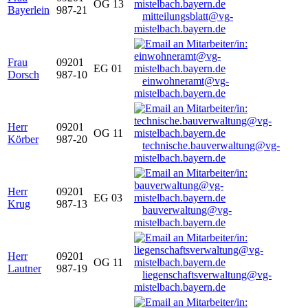
OG 13
Bayerlein
987-21
mitteilungsblatt@vg-
mistelbach.bayern.de
Frau
09201
EG 01
Dorsch
987-10
einwohneramt@vg-
mistelbach.bayern.de
Herr
09201
OG 11
Körber
987-20
technische.bauverwaltung@vg-
mistelbach.bayern.de
Herr
09201
EG 03
Krug
987-13
bauverwaltung@vg-
mistelbach.bayern.de
Herr
09201
OG 11
Lautner
987-19
liegenschaftsverwaltung@vg-
mistelbach.bayern.de