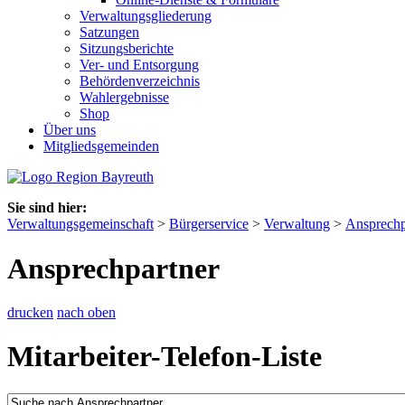
Verwaltungsgliederung
Satzungen
Sitzungsberichte
Ver- und Entsorgung
Behördenverzeichnis
Wahlergebnisse
Shop
Über uns
Mitgliedsgemeinden
Sie sind hier:
Verwaltungsgemeinschaft
>
Bürgerservice
>
Verwaltung
>
Ansprechp
Ansprechpartner
drucken
nach oben
Mitarbeiter-Telefon-Liste