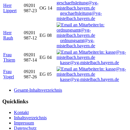
Herr
09201
OG 14
Lippert
987-23
geschaeftsleitung@vg-
mistelbach.bayern.de
Herr
09201
EG 08
Rauh
987-12
ordnungsamt@vg-
mistelbach.bayern.de
Frau
09201
EG 04
Thiem
987-14
kasse@vg-mistelbach.bayern.de
Frau
09201
EG 05
Vogel
987-26
kasse@vg-mistelbach.bayern.de
Gesamt-Inhaltsverzeichnis
Quicklinks
Kontakt
Inhaltsverzeichnis
Impressum
Datenschutz