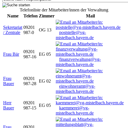
Telefonliste der Mitarbeiter/innen der Verwaltung
Name
Telefon
Zimmer
Mail
Sekretariat
09201
OG 13
/ Zentrale
987-0
poststelle@vg-
mistelbach.bayern.de
09201
Frau Bär
EG 05
987-16
finanzverwaltung@vg-
mistelbach.bayern.de
Frau
09201
EG 02
Bauer
987-28
einwohneramt@vg-
mistelbach.bayern.de
Herr
09201
EG 05
Bauer
987-15
kaemmerei@vg-
mistelbach.bayern.de
Frau
09201