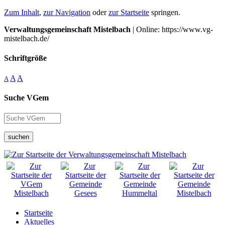
Zum Inhalt
,
zur Navigation
oder
zur Startseite
springen.
Verwaltungsgemeinschaft Mistelbach
| Online: https://www.vg-
mistelbach.de/
Schriftgröße
A
A
A
Suche VGem
suchen
Startseite
Aktuelles