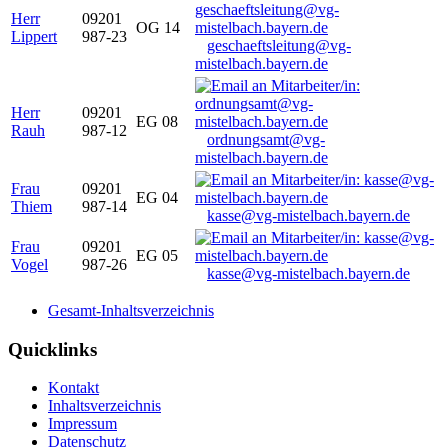
Herr
09201
OG 14
Lippert
987-23
geschaeftsleitung@vg-
mistelbach.bayern.de
Herr
09201
EG 08
Rauh
987-12
ordnungsamt@vg-
mistelbach.bayern.de
Frau
09201
EG 04
Thiem
987-14
kasse@vg-mistelbach.bayern.de
Frau
09201
EG 05
Vogel
987-26
kasse@vg-mistelbach.bayern.de
Gesamt-Inhaltsverzeichnis
Quicklinks
Kontakt
Inhaltsverzeichnis
Impressum
Datenschutz