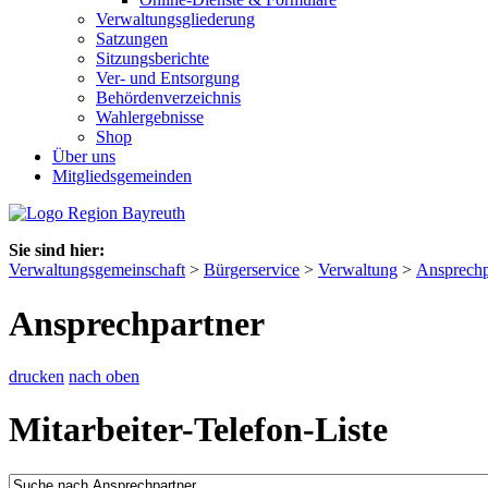
Verwaltungsgliederung
Satzungen
Sitzungsberichte
Ver- und Entsorgung
Behördenverzeichnis
Wahlergebnisse
Shop
Über uns
Mitgliedsgemeinden
Sie sind hier:
Verwaltungsgemeinschaft
>
Bürgerservice
>
Verwaltung
>
Ansprechp
Ansprechpartner
drucken
nach oben
Mitarbeiter-Telefon-Liste