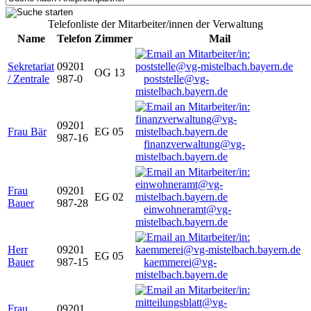
Telefonliste der Mitarbeiter/innen der Verwaltung
Name
Telefon
Zimmer
Mail
Sekretariat
09201
OG 13
/ Zentrale
987-0
poststelle@vg-
mistelbach.bayern.de
09201
Frau Bär
EG 05
987-16
finanzverwaltung@vg-
mistelbach.bayern.de
Frau
09201
EG 02
Bauer
987-28
einwohneramt@vg-
mistelbach.bayern.de
Herr
09201
EG 05
Bauer
987-15
kaemmerei@vg-
mistelbach.bayern.de
Frau
09201