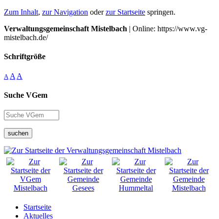
Zum Inhalt
,
zur Navigation
oder
zur Startseite
springen.
Verwaltungsgemeinschaft Mistelbach
| Online: https://www.vg-
mistelbach.de/
Schriftgröße
A
A
A
Suche VGem
suchen
Startseite
Aktuelles