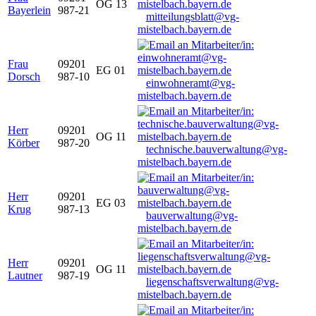
OG 13
Bayerlein
987-21
mitteilungsblatt@vg-
mistelbach.bayern.de
Frau
09201
EG 01
Dorsch
987-10
einwohneramt@vg-
mistelbach.bayern.de
Herr
09201
OG 11
Körber
987-20
technische.bauverwaltung@vg-
mistelbach.bayern.de
Herr
09201
EG 03
Krug
987-13
bauverwaltung@vg-
mistelbach.bayern.de
Herr
09201
OG 11
Lautner
987-19
liegenschaftsverwaltung@vg-
mistelbach.bayern.de