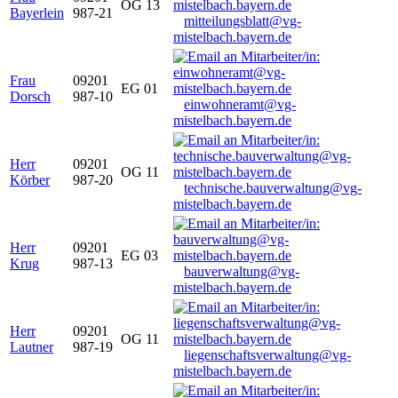
OG 13
Bayerlein
987-21
mitteilungsblatt@vg-
mistelbach.bayern.de
Frau
09201
EG 01
Dorsch
987-10
einwohneramt@vg-
mistelbach.bayern.de
Herr
09201
OG 11
Körber
987-20
technische.bauverwaltung@vg-
mistelbach.bayern.de
Herr
09201
EG 03
Krug
987-13
bauverwaltung@vg-
mistelbach.bayern.de
Herr
09201
OG 11
Lautner
987-19
liegenschaftsverwaltung@vg-
mistelbach.bayern.de