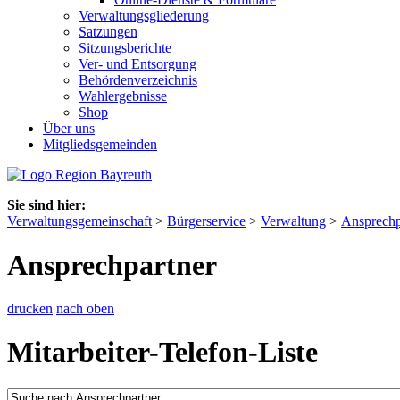
Verwaltungsgliederung
Satzungen
Sitzungsberichte
Ver- und Entsorgung
Behördenverzeichnis
Wahlergebnisse
Shop
Über uns
Mitgliedsgemeinden
Sie sind hier:
Verwaltungsgemeinschaft
>
Bürgerservice
>
Verwaltung
>
Ansprechp
Ansprechpartner
drucken
nach oben
Mitarbeiter-Telefon-Liste