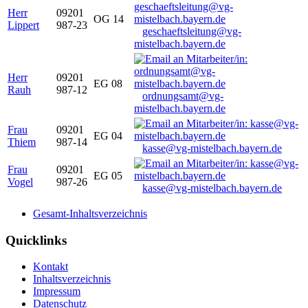
Herr
09201
OG 14
Lippert
987-23
geschaeftsleitung@vg-
mistelbach.bayern.de
Herr
09201
EG 08
Rauh
987-12
ordnungsamt@vg-
mistelbach.bayern.de
Frau
09201
EG 04
Thiem
987-14
kasse@vg-mistelbach.bayern.de
Frau
09201
EG 05
Vogel
987-26
kasse@vg-mistelbach.bayern.de
Gesamt-Inhaltsverzeichnis
Quicklinks
Kontakt
Inhaltsverzeichnis
Impressum
Datenschutz