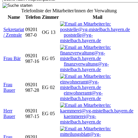
Telefonliste der Mitarbeiter/innen der Verwaltung
Name
Telefon
Zimmer
Mail
Sekretariat
09201
OG 13
/ Zentrale
987-0
poststelle@vg-
mistelbach.bayern.de
09201
Frau Bär
EG 05
987-16
finanzverwaltung@vg-
mistelbach.bayern.de
Frau
09201
EG 02
Bauer
987-28
einwohneramt@vg-
mistelbach.bayern.de
Herr
09201
EG 05
Bauer
987-15
kaemmerei@vg-
mistelbach.bayern.de
Frau
09201