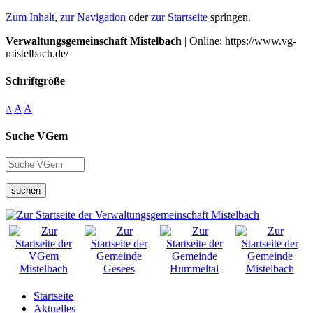
Zum Inhalt
,
zur Navigation
oder
zur Startseite
springen.
Verwaltungsgemeinschaft Mistelbach
| Online: https://www.vg-
mistelbach.de/
Schriftgröße
A
A
A
Suche VGem
suchen
Startseite
Aktuelles