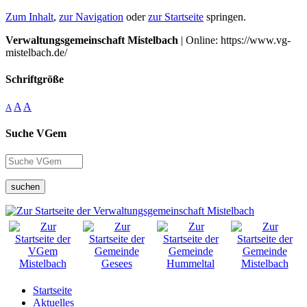
Zum Inhalt
,
zur Navigation
oder
zur Startseite
springen.
Verwaltungsgemeinschaft Mistelbach
| Online: https://www.vg-
mistelbach.de/
Schriftgröße
A
A
A
Suche VGem
suchen
Startseite
Aktuelles