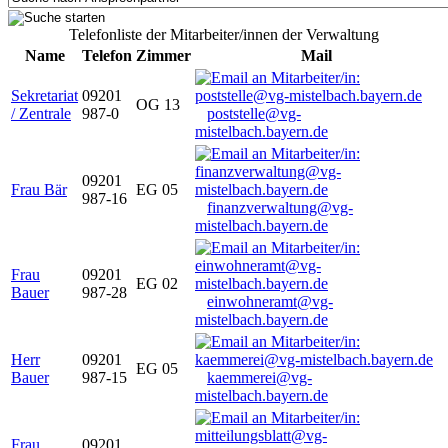
Telefonliste der Mitarbeiter/innen der Verwaltung
Name
Telefon
Zimmer
Mail
Sekretariat
09201
OG 13
/ Zentrale
987-0
poststelle@vg-
mistelbach.bayern.de
09201
Frau Bär
EG 05
987-16
finanzverwaltung@vg-
mistelbach.bayern.de
Frau
09201
EG 02
Bauer
987-28
einwohneramt@vg-
mistelbach.bayern.de
Herr
09201
EG 05
Bauer
987-15
kaemmerei@vg-
mistelbach.bayern.de
Frau
09201