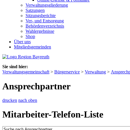
Verwaltungsgliederung
Satzungen
Sitzungsberichte
Ver- und Entsorgung
Behördenverzeichnis
Wahlergebnisse
Shop
Über uns
Mitgliedsgemeinden
Sie sind hier:
Verwaltungsgemeinschaft
>
Bürgerservice
>
Verwaltung
>
Ansprechp
Ansprechpartner
drucken
nach oben
Mitarbeiter-Telefon-Liste