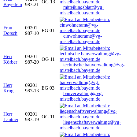
OG 13
Bayerlein
987-21
mitteilungsblatt@vg-
mistelbach.bayern.de
Frau
09201
EG 01
Dorsch
987-10
einwohneramt@vg-
mistelbach.bayern.de
Herr
09201
OG 11
Körber
987-20
technische.bauverwaltung@vg-
mistelbach.bayern.de
Herr
09201
EG 03
Krug
987-13
bauverwaltung@vg-
mistelbach.bayern.de
Herr
09201
OG 11
Lautner
987-19
liegenschaftsverwaltung@vg-
mistelbach.bayern.de