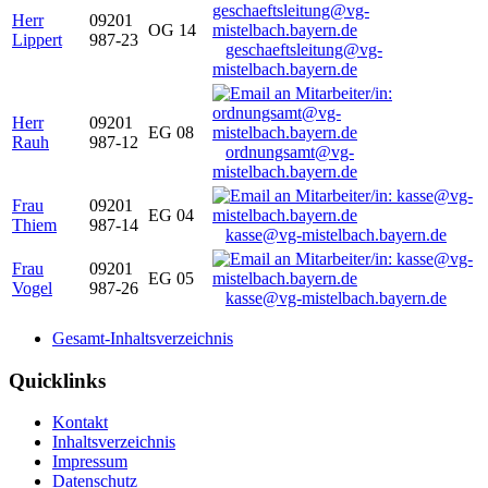
Herr
09201
OG 14
Lippert
987-23
geschaeftsleitung@vg-
mistelbach.bayern.de
Herr
09201
EG 08
Rauh
987-12
ordnungsamt@vg-
mistelbach.bayern.de
Frau
09201
EG 04
Thiem
987-14
kasse@vg-mistelbach.bayern.de
Frau
09201
EG 05
Vogel
987-26
kasse@vg-mistelbach.bayern.de
Gesamt-Inhaltsverzeichnis
Quicklinks
Kontakt
Inhaltsverzeichnis
Impressum
Datenschutz