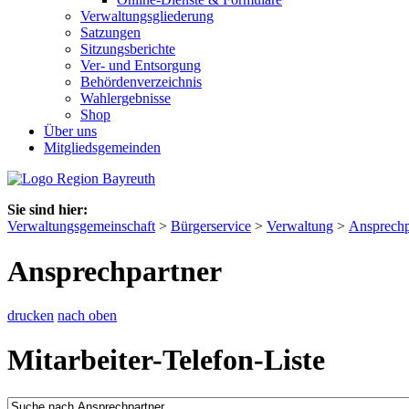
Verwaltungsgliederung
Satzungen
Sitzungsberichte
Ver- und Entsorgung
Behördenverzeichnis
Wahlergebnisse
Shop
Über uns
Mitgliedsgemeinden
Sie sind hier:
Verwaltungsgemeinschaft
>
Bürgerservice
>
Verwaltung
>
Ansprechp
Ansprechpartner
drucken
nach oben
Mitarbeiter-Telefon-Liste