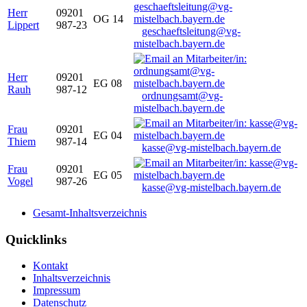
Herr
09201
OG 14
Lippert
987-23
geschaeftsleitung@vg-
mistelbach.bayern.de
Herr
09201
EG 08
Rauh
987-12
ordnungsamt@vg-
mistelbach.bayern.de
Frau
09201
EG 04
Thiem
987-14
kasse@vg-mistelbach.bayern.de
Frau
09201
EG 05
Vogel
987-26
kasse@vg-mistelbach.bayern.de
Gesamt-Inhaltsverzeichnis
Quicklinks
Kontakt
Inhaltsverzeichnis
Impressum
Datenschutz