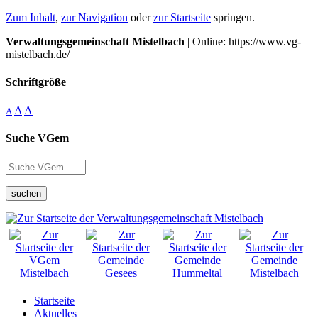
Zum Inhalt
,
zur Navigation
oder
zur Startseite
springen.
Verwaltungsgemeinschaft Mistelbach
| Online: https://www.vg-
mistelbach.de/
Schriftgröße
A
A
A
Suche VGem
suchen
Startseite
Aktuelles