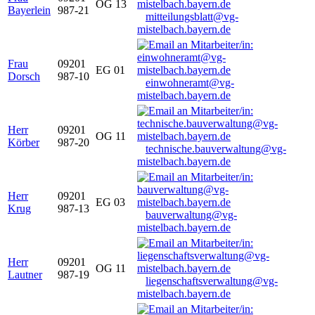
OG 13
Bayerlein
987-21
mitteilungsblatt@vg-
mistelbach.bayern.de
Frau
09201
EG 01
Dorsch
987-10
einwohneramt@vg-
mistelbach.bayern.de
Herr
09201
OG 11
Körber
987-20
technische.bauverwaltung@vg-
mistelbach.bayern.de
Herr
09201
EG 03
Krug
987-13
bauverwaltung@vg-
mistelbach.bayern.de
Herr
09201
OG 11
Lautner
987-19
liegenschaftsverwaltung@vg-
mistelbach.bayern.de