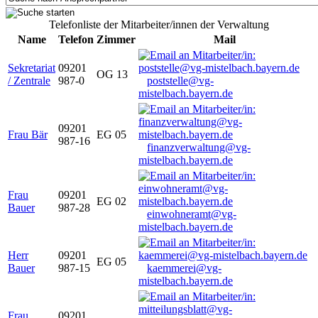
Telefonliste der Mitarbeiter/innen der Verwaltung
Name
Telefon
Zimmer
Mail
Sekretariat
09201
OG 13
/ Zentrale
987-0
poststelle@vg-
mistelbach.bayern.de
09201
Frau Bär
EG 05
987-16
finanzverwaltung@vg-
mistelbach.bayern.de
Frau
09201
EG 02
Bauer
987-28
einwohneramt@vg-
mistelbach.bayern.de
Herr
09201
EG 05
Bauer
987-15
kaemmerei@vg-
mistelbach.bayern.de
Frau
09201