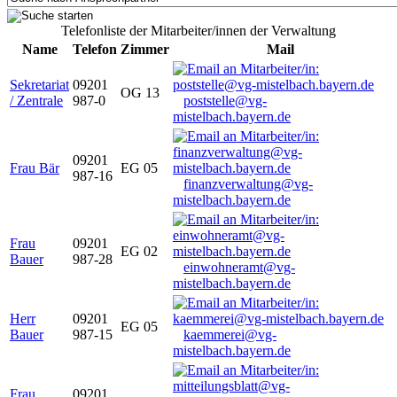
Telefonliste der Mitarbeiter/innen der Verwaltung
Name
Telefon
Zimmer
Mail
Sekretariat
09201
OG 13
/ Zentrale
987-0
poststelle@vg-
mistelbach.bayern.de
09201
Frau Bär
EG 05
987-16
finanzverwaltung@vg-
mistelbach.bayern.de
Frau
09201
EG 02
Bauer
987-28
einwohneramt@vg-
mistelbach.bayern.de
Herr
09201
EG 05
Bauer
987-15
kaemmerei@vg-
mistelbach.bayern.de
Frau
09201