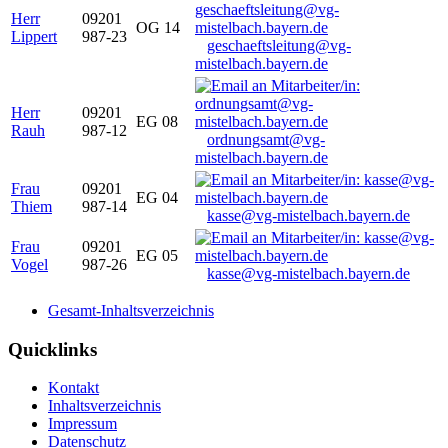
Herr
09201
OG 14
Lippert
987-23
geschaeftsleitung@vg-
mistelbach.bayern.de
Herr
09201
EG 08
Rauh
987-12
ordnungsamt@vg-
mistelbach.bayern.de
Frau
09201
EG 04
Thiem
987-14
kasse@vg-mistelbach.bayern.de
Frau
09201
EG 05
Vogel
987-26
kasse@vg-mistelbach.bayern.de
Gesamt-Inhaltsverzeichnis
Quicklinks
Kontakt
Inhaltsverzeichnis
Impressum
Datenschutz