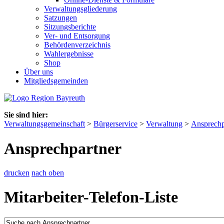
Verwaltungsgliederung
Satzungen
Sitzungsberichte
Ver- und Entsorgung
Behördenverzeichnis
Wahlergebnisse
Shop
Über uns
Mitgliedsgemeinden
Sie sind hier:
Verwaltungsgemeinschaft
>
Bürgerservice
>
Verwaltung
>
Ansprechp
Ansprechpartner
drucken
nach oben
Mitarbeiter-Telefon-Liste