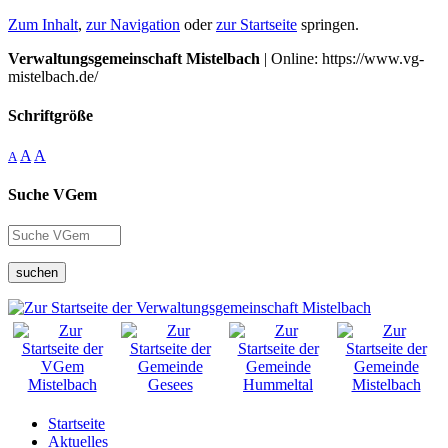
Zum Inhalt
,
zur Navigation
oder
zur Startseite
springen.
Verwaltungsgemeinschaft Mistelbach
| Online: https://www.vg-
mistelbach.de/
Schriftgröße
A
A
A
Suche VGem
suchen
Startseite
Aktuelles