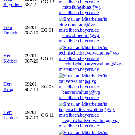
OG 13
Bayerlein
987-21
mitteilungsblatt@vg-
mistelbach.bayern.de
Frau
09201
EG 01
Dorsch
987-10
einwohneramt@vg-
mistelbach.bayern.de
Herr
09201
OG 11
Körber
987-20
technische.bauverwaltung@vg-
mistelbach.bayern.de
Herr
09201
EG 03
Krug
987-13
bauverwaltung@vg-
mistelbach.bayern.de
Herr
09201
OG 11
Lautner
987-19
liegenschaftsverwaltung@vg-
mistelbach.bayern.de