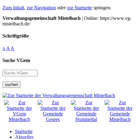
Zum Inhalt
,
zur Navigation
oder
zur Startseite
springen.
Verwaltungsgemeinschaft Mistelbach
| Online: https://www.vg-
mistelbach.de/
Schriftgröße
A
A
A
Suche VGem
suchen
Startseite
Aktuelles