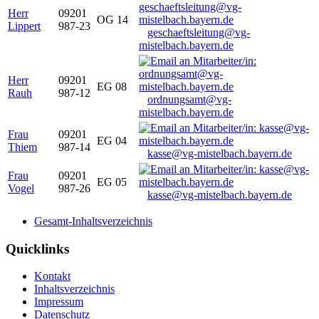
Herr
09201
OG 14
Lippert
987-23
geschaeftsleitung@vg-
mistelbach.bayern.de
Herr
09201
EG 08
Rauh
987-12
ordnungsamt@vg-
mistelbach.bayern.de
Frau
09201
EG 04
Thiem
987-14
kasse@vg-mistelbach.bayern.de
Frau
09201
EG 05
Vogel
987-26
kasse@vg-mistelbach.bayern.de
Gesamt-Inhaltsverzeichnis
Quicklinks
Kontakt
Inhaltsverzeichnis
Impressum
Datenschutz