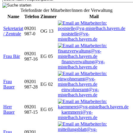
Telefonliste der Mitarbeiter/innen der Verwaltung
Name
Telefon
Zimmer
Mail
Sekretariat
09201
OG 13
/ Zentrale
987-0
poststelle@vg-
mistelbach.bayern.de
09201
Frau Bär
EG 05
987-16
finanzverwaltung@vg-
mistelbach.bayern.de
Frau
09201
EG 02
Bauer
987-28
einwohneramt@vg-
mistelbach.bayern.de
Herr
09201
EG 05
Bauer
987-15
kaemmerei@vg-
mistelbach.bayern.de
Frau
09201