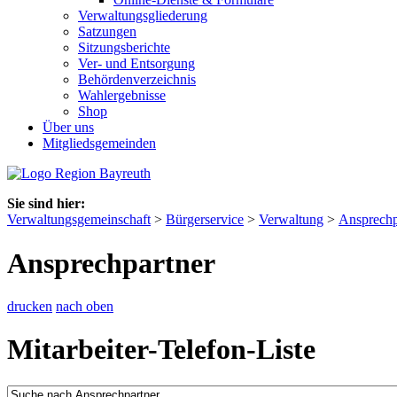
Verwaltungsgliederung
Satzungen
Sitzungsberichte
Ver- und Entsorgung
Behördenverzeichnis
Wahlergebnisse
Shop
Über uns
Mitgliedsgemeinden
Sie sind hier:
Verwaltungsgemeinschaft
>
Bürgerservice
>
Verwaltung
>
Ansprechp
Ansprechpartner
drucken
nach oben
Mitarbeiter-Telefon-Liste