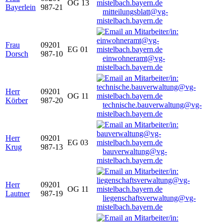
OG 13
Bayerlein
987-21
mitteilungsblatt@vg-
mistelbach.bayern.de
Frau
09201
EG 01
Dorsch
987-10
einwohneramt@vg-
mistelbach.bayern.de
Herr
09201
OG 11
Körber
987-20
technische.bauverwaltung@vg-
mistelbach.bayern.de
Herr
09201
EG 03
Krug
987-13
bauverwaltung@vg-
mistelbach.bayern.de
Herr
09201
OG 11
Lautner
987-19
liegenschaftsverwaltung@vg-
mistelbach.bayern.de