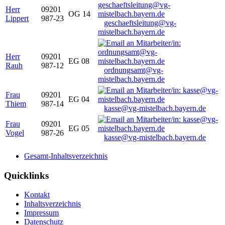
Herr
09201
OG 14
Lippert
987-23
geschaeftsleitung@vg-
mistelbach.bayern.de
Herr
09201
EG 08
Rauh
987-12
ordnungsamt@vg-
mistelbach.bayern.de
Frau
09201
EG 04
Thiem
987-14
kasse@vg-mistelbach.bayern.de
Frau
09201
EG 05
Vogel
987-26
kasse@vg-mistelbach.bayern.de
Gesamt-Inhaltsverzeichnis
Quicklinks
Kontakt
Inhaltsverzeichnis
Impressum
Datenschutz