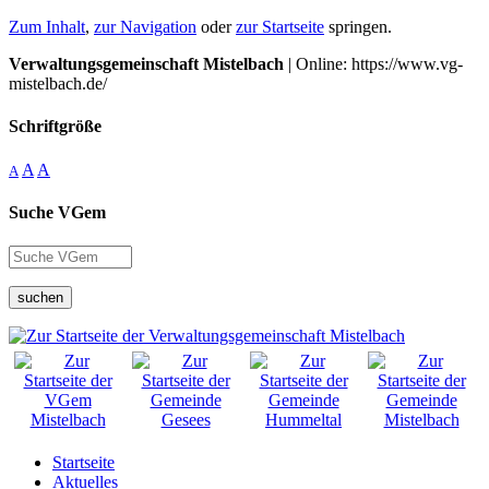
Zum Inhalt
,
zur Navigation
oder
zur Startseite
springen.
Verwaltungsgemeinschaft Mistelbach
| Online: https://www.vg-
mistelbach.de/
Schriftgröße
A
A
A
Suche VGem
suchen
Startseite
Aktuelles