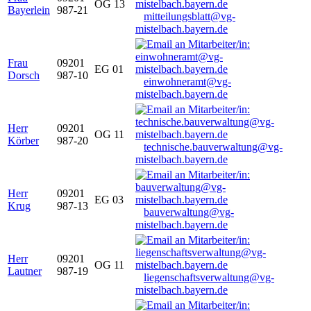
OG 13
Bayerlein
987-21
mitteilungsblatt@vg-
mistelbach.bayern.de
Frau
09201
EG 01
Dorsch
987-10
einwohneramt@vg-
mistelbach.bayern.de
Herr
09201
OG 11
Körber
987-20
technische.bauverwaltung@vg-
mistelbach.bayern.de
Herr
09201
EG 03
Krug
987-13
bauverwaltung@vg-
mistelbach.bayern.de
Herr
09201
OG 11
Lautner
987-19
liegenschaftsverwaltung@vg-
mistelbach.bayern.de