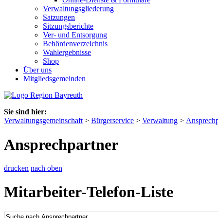
Verwaltungsgliederung
Satzungen
Sitzungsberichte
Ver- und Entsorgung
Behördenverzeichnis
Wahlergebnisse
Shop
Über uns
Mitgliedsgemeinden
Sie sind hier:
Verwaltungsgemeinschaft
>
Bürgerservice
>
Verwaltung
>
Ansprechp
Ansprechpartner
drucken
nach oben
Mitarbeiter-Telefon-Liste