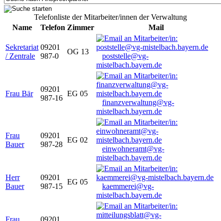
Telefonliste der Mitarbeiter/innen der Verwaltung
Name
Telefon
Zimmer
Mail
Sekretariat
09201
OG 13
/ Zentrale
987-0
poststelle@vg-
mistelbach.bayern.de
09201
Frau Bär
EG 05
987-16
finanzverwaltung@vg-
mistelbach.bayern.de
Frau
09201
EG 02
Bauer
987-28
einwohneramt@vg-
mistelbach.bayern.de
Herr
09201
EG 05
Bauer
987-15
kaemmerei@vg-
mistelbach.bayern.de
Frau
09201