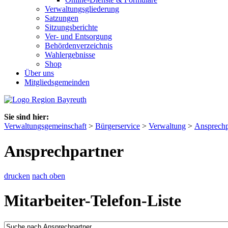
Verwaltungsgliederung
Satzungen
Sitzungsberichte
Ver- und Entsorgung
Behördenverzeichnis
Wahlergebnisse
Shop
Über uns
Mitgliedsgemeinden
Sie sind hier:
Verwaltungsgemeinschaft
>
Bürgerservice
>
Verwaltung
>
Ansprechp
Ansprechpartner
drucken
nach oben
Mitarbeiter-Telefon-Liste