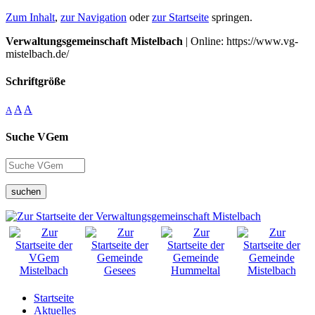
Zum Inhalt
,
zur Navigation
oder
zur Startseite
springen.
Verwaltungsgemeinschaft Mistelbach
| Online: https://www.vg-
mistelbach.de/
Schriftgröße
A
A
A
Suche VGem
suchen
Startseite
Aktuelles