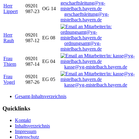
Herr
09201
OG 14
Lippert
987-23
geschaeftsleitung@vg-
mistelbach.bayern.de
Herr
09201
EG 08
Rauh
987-12
ordnungsamt@vg-
mistelbach.bayern.de
Frau
09201
EG 04
Thiem
987-14
kasse@vg-mistelbach.bayern.de
Frau
09201
EG 05
Vogel
987-26
kasse@vg-mistelbach.bayern.de
Gesamt-Inhaltsverzeichnis
Quicklinks
Kontakt
Inhaltsverzeichnis
Impressum
Datenschutz