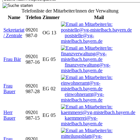
Telefonliste der Mitarbeiter/innen der Verwaltung
Name
Telefon
Zimmer
Mail
Sekretariat
09201
OG 13
/ Zentrale
987-0
poststelle@vg-
mistelbach.bayern.de
09201
Frau Bär
EG 05
987-16
finanzverwaltung@vg-
mistelbach.bayern.de
Frau
09201
EG 02
Bauer
987-28
einwohneramt@vg-
mistelbach.bayern.de
Herr
09201
EG 05
Bauer
987-15
kaemmerei@vg-
mistelbach.bayern.de
Frau
09201