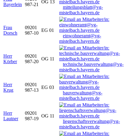
OG 13
Bayerlein
987-21
mitteilungsblatt@vg-
mistelbach.bayern.de
Frau
09201
EG 01
Dorsch
987-10
einwohneramt@vg-
mistelbach.bayern.de
Herr
09201
OG 11
Körber
987-20
technische.bauverwaltung@vg-
mistelbach.bayern.de
Herr
09201
EG 03
Krug
987-13
bauverwaltung@vg-
mistelbach.bayern.de
Herr
09201
OG 11
Lautner
987-19
liegenschaftsverwaltung@vg-
mistelbach.bayern.de