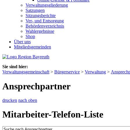
Verwaltungsgliederung
Satzungen
Sitzungsberichte
Ver- und Entsorgung
Behördenverzeichnis
Wahlergebnisse
Shop
Über uns
Mitgliedsgemeinden
Sie sind hier:
Verwaltungsgemeinschaft
>
Bürgerservice
>
Verwaltung
>
Ansprechp
Ansprechpartner
drucken
nach oben
Mitarbeiter-Telefon-Liste