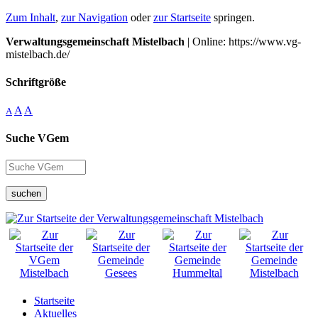
Zum Inhalt
,
zur Navigation
oder
zur Startseite
springen.
Verwaltungsgemeinschaft Mistelbach
| Online: https://www.vg-
mistelbach.de/
Schriftgröße
A
A
A
Suche VGem
suchen
Startseite
Aktuelles