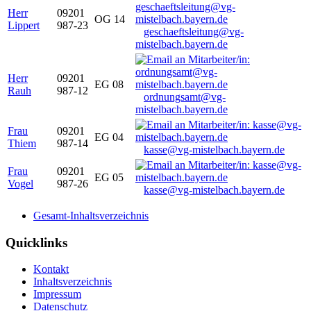
Herr
09201
OG 14
Lippert
987-23
geschaeftsleitung@vg-
mistelbach.bayern.de
Herr
09201
EG 08
Rauh
987-12
ordnungsamt@vg-
mistelbach.bayern.de
Frau
09201
EG 04
Thiem
987-14
kasse@vg-mistelbach.bayern.de
Frau
09201
EG 05
Vogel
987-26
kasse@vg-mistelbach.bayern.de
Gesamt-Inhaltsverzeichnis
Quicklinks
Kontakt
Inhaltsverzeichnis
Impressum
Datenschutz