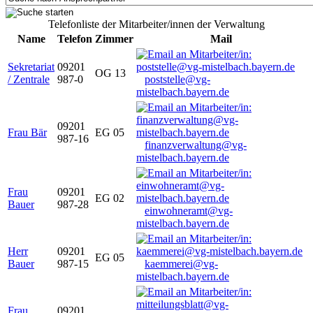
Telefonliste der Mitarbeiter/innen der Verwaltung
Name
Telefon
Zimmer
Mail
Sekretariat
09201
OG 13
/ Zentrale
987-0
poststelle@vg-
mistelbach.bayern.de
09201
Frau Bär
EG 05
987-16
finanzverwaltung@vg-
mistelbach.bayern.de
Frau
09201
EG 02
Bauer
987-28
einwohneramt@vg-
mistelbach.bayern.de
Herr
09201
EG 05
Bauer
987-15
kaemmerei@vg-
mistelbach.bayern.de
Frau
09201