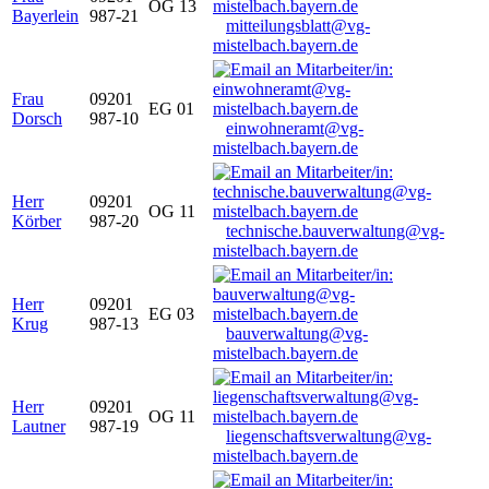
OG 13
Bayerlein
987-21
mitteilungsblatt@vg-
mistelbach.bayern.de
Frau
09201
EG 01
Dorsch
987-10
einwohneramt@vg-
mistelbach.bayern.de
Herr
09201
OG 11
Körber
987-20
technische.bauverwaltung@vg-
mistelbach.bayern.de
Herr
09201
EG 03
Krug
987-13
bauverwaltung@vg-
mistelbach.bayern.de
Herr
09201
OG 11
Lautner
987-19
liegenschaftsverwaltung@vg-
mistelbach.bayern.de