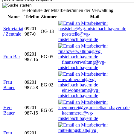
Telefonliste der Mitarbeiter/innen der Verwaltung
Name
Telefon
Zimmer
Mail
Sekretariat
09201
OG 13
/ Zentrale
987-0
poststelle@vg-
mistelbach.bayern.de
09201
Frau Bär
EG 05
987-16
finanzverwaltung@vg-
mistelbach.bayern.de
Frau
09201
EG 02
Bauer
987-28
einwohneramt@vg-
mistelbach.bayern.de
Herr
09201
EG 05
Bauer
987-15
kaemmerei@vg-
mistelbach.bayern.de
Frau
09201