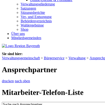
Verwaltungsgliederung
Satzungen
Sitzungsberichte
Ver- und Entsorgung
Behördenverzeichnis
Wahlergebnisse
Shop
Über uns
Mitgliedsgemeinden
Sie sind hier:
Verwaltungsgemeinschaft
>
Bürgerservice
>
Verwaltung
>
Ansprechp
Ansprechpartner
drucken
nach oben
Mitarbeiter-Telefon-Liste