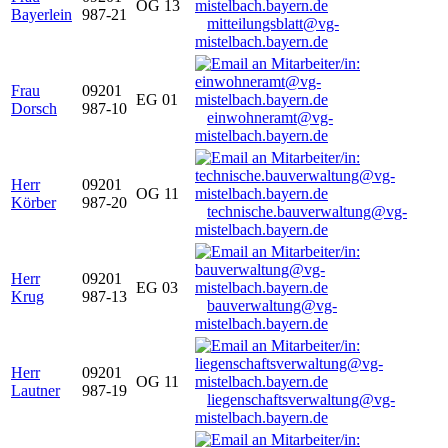
OG 13
Bayerlein
987-21
mitteilungsblatt@vg-
mistelbach.bayern.de
Frau
09201
EG 01
Dorsch
987-10
einwohneramt@vg-
mistelbach.bayern.de
Herr
09201
OG 11
Körber
987-20
technische.bauverwaltung@vg-
mistelbach.bayern.de
Herr
09201
EG 03
Krug
987-13
bauverwaltung@vg-
mistelbach.bayern.de
Herr
09201
OG 11
Lautner
987-19
liegenschaftsverwaltung@vg-
mistelbach.bayern.de