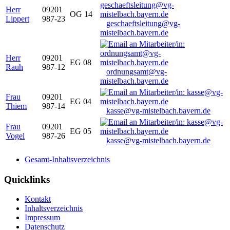
Herr
09201
OG 14
Lippert
987-23
geschaeftsleitung@vg-
mistelbach.bayern.de
Herr
09201
EG 08
Rauh
987-12
ordnungsamt@vg-
mistelbach.bayern.de
Frau
09201
EG 04
Thiem
987-14
kasse@vg-mistelbach.bayern.de
Frau
09201
EG 05
Vogel
987-26
kasse@vg-mistelbach.bayern.de
Gesamt-Inhaltsverzeichnis
Quicklinks
Kontakt
Inhaltsverzeichnis
Impressum
Datenschutz