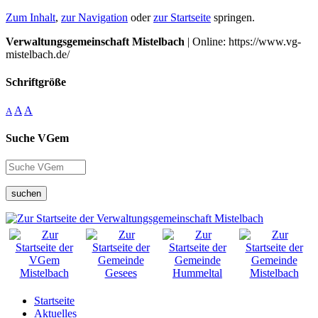
Zum Inhalt
,
zur Navigation
oder
zur Startseite
springen.
Verwaltungsgemeinschaft Mistelbach
| Online: https://www.vg-
mistelbach.de/
Schriftgröße
A
A
A
Suche VGem
suchen
Startseite
Aktuelles