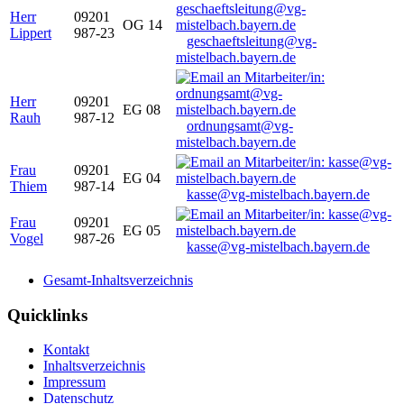
Herr
09201
OG 14
Lippert
987-23
geschaeftsleitung@vg-
mistelbach.bayern.de
Herr
09201
EG 08
Rauh
987-12
ordnungsamt@vg-
mistelbach.bayern.de
Frau
09201
EG 04
Thiem
987-14
kasse@vg-mistelbach.bayern.de
Frau
09201
EG 05
Vogel
987-26
kasse@vg-mistelbach.bayern.de
Gesamt-Inhaltsverzeichnis
Quicklinks
Kontakt
Inhaltsverzeichnis
Impressum
Datenschutz