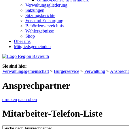
Verwaltungsgliederung
Satzungen
Sitzungsberichte
Ver- und Entsorgung
Behördenverzeichnis
Wahlergebnisse
Shop
Über uns
Mitgliedsgemeinden
Sie sind hier:
Verwaltungsgemeinschaft
>
Bürgerservice
>
Verwaltung
>
Ansprechp
Ansprechpartner
drucken
nach oben
Mitarbeiter-Telefon-Liste