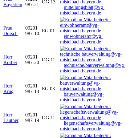
OG 13
Bayerlein
987-21
mitteilungsblatt@vg-
mistelbach.bayern.de
Frau
09201
EG 01
Dorsch
987-10
einwohneramt@vg-
mistelbach.bayern.de
Herr
09201
OG 11
Körber
987-20
technische.bauverwaltung@vg-
mistelbach.bayern.de
Herr
09201
EG 03
Krug
987-13
bauverwaltung@vg-
mistelbach.bayern.de
Herr
09201
OG 11
Lautner
987-19
liegenschaftsverwaltung@vg-
mistelbach.bayern.de