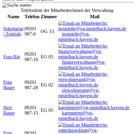
Telefonliste der Mitarbeiter/innen der Verwaltung
Name
Telefon
Zimmer
Mail
Sekretariat
09201
OG 13
/ Zentrale
987-0
poststelle@vg-
mistelbach.bayern.de
09201
Frau Bär
EG 05
987-16
finanzverwaltung@vg-
mistelbach.bayern.de
Frau
09201
EG 02
Bauer
987-28
einwohneramt@vg-
mistelbach.bayern.de
Herr
09201
EG 05
Bauer
987-15
kaemmerei@vg-
mistelbach.bayern.de
Frau
09201