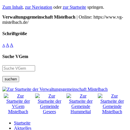
Zum Inhalt
,
zur Navigation
oder
zur Startseite
springen.
Verwaltungsgemeinschaft Mistelbach
| Online: https://www.vg-
mistelbach.de/
Schriftgröße
A
A
A
Suche VGem
suchen
Startseite
Aktuelles