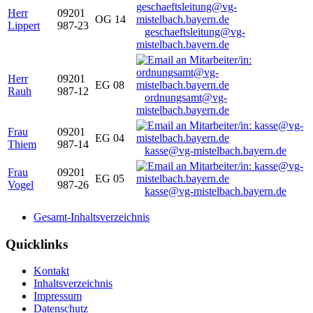
Herr
09201
OG 14
Lippert
987-23
geschaeftsleitung@vg-
mistelbach.bayern.de
Herr
09201
EG 08
Rauh
987-12
ordnungsamt@vg-
mistelbach.bayern.de
Frau
09201
EG 04
Thiem
987-14
kasse@vg-mistelbach.bayern.de
Frau
09201
EG 05
Vogel
987-26
kasse@vg-mistelbach.bayern.de
Gesamt-Inhaltsverzeichnis
Quicklinks
Kontakt
Inhaltsverzeichnis
Impressum
Datenschutz