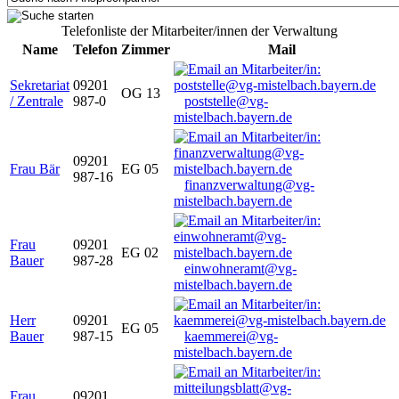
Telefonliste der Mitarbeiter/innen der Verwaltung
Name
Telefon
Zimmer
Mail
Sekretariat
09201
OG 13
/ Zentrale
987-0
poststelle@vg-
mistelbach.bayern.de
09201
Frau Bär
EG 05
987-16
finanzverwaltung@vg-
mistelbach.bayern.de
Frau
09201
EG 02
Bauer
987-28
einwohneramt@vg-
mistelbach.bayern.de
Herr
09201
EG 05
Bauer
987-15
kaemmerei@vg-
mistelbach.bayern.de
Frau
09201