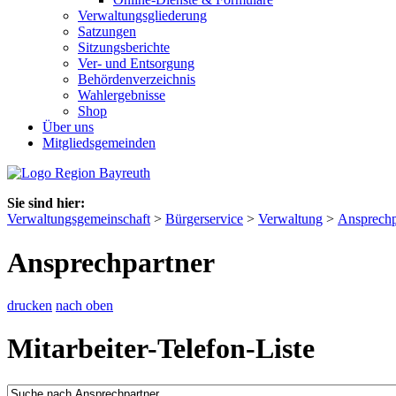
Verwaltungsgliederung
Satzungen
Sitzungsberichte
Ver- und Entsorgung
Behördenverzeichnis
Wahlergebnisse
Shop
Über uns
Mitgliedsgemeinden
Sie sind hier:
Verwaltungsgemeinschaft
>
Bürgerservice
>
Verwaltung
>
Ansprechp
Ansprechpartner
drucken
nach oben
Mitarbeiter-Telefon-Liste