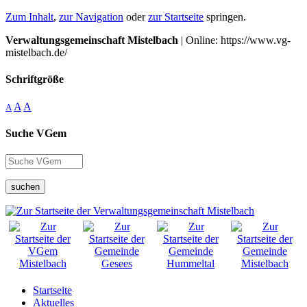
Zum Inhalt
,
zur Navigation
oder
zur Startseite
springen.
Verwaltungsgemeinschaft Mistelbach
| Online: https://www.vg-
mistelbach.de/
Schriftgröße
A
A
A
Suche VGem
suchen
Startseite
Aktuelles