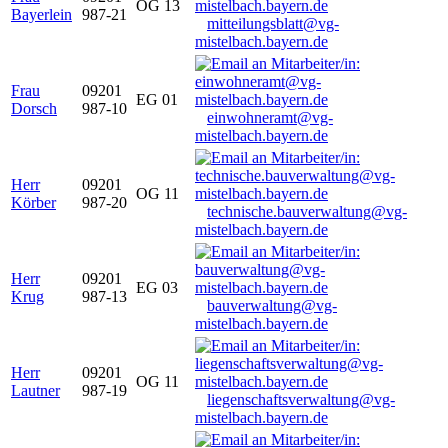
OG 13
Bayerlein
987-21
mitteilungsblatt@vg-
mistelbach.bayern.de
Frau
09201
EG 01
Dorsch
987-10
einwohneramt@vg-
mistelbach.bayern.de
Herr
09201
OG 11
Körber
987-20
technische.bauverwaltung@vg-
mistelbach.bayern.de
Herr
09201
EG 03
Krug
987-13
bauverwaltung@vg-
mistelbach.bayern.de
Herr
09201
OG 11
Lautner
987-19
liegenschaftsverwaltung@vg-
mistelbach.bayern.de