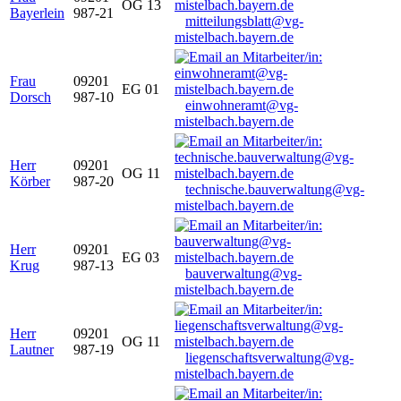
OG 13
Bayerlein
987-21
mitteilungsblatt@vg-
mistelbach.bayern.de
Frau
09201
EG 01
Dorsch
987-10
einwohneramt@vg-
mistelbach.bayern.de
Herr
09201
OG 11
Körber
987-20
technische.bauverwaltung@vg-
mistelbach.bayern.de
Herr
09201
EG 03
Krug
987-13
bauverwaltung@vg-
mistelbach.bayern.de
Herr
09201
OG 11
Lautner
987-19
liegenschaftsverwaltung@vg-
mistelbach.bayern.de