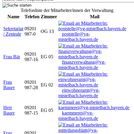
Telefonliste der Mitarbeiter/innen der Verwaltung
Name
Telefon
Zimmer
Mail
Sekretariat
09201
OG 13
/ Zentrale
987-0
poststelle@vg-
mistelbach.bayern.de
09201
Frau Bär
EG 05
987-16
finanzverwaltung@vg-
mistelbach.bayern.de
Frau
09201
EG 02
Bauer
987-28
einwohneramt@vg-
mistelbach.bayern.de
Herr
09201
EG 05
Bauer
987-15
kaemmerei@vg-
mistelbach.bayern.de
Frau
09201