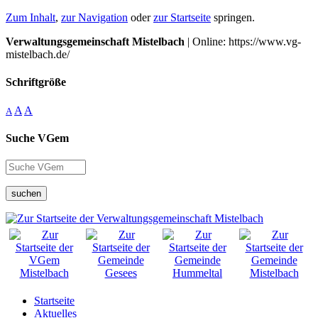
Zum Inhalt
,
zur Navigation
oder
zur Startseite
springen.
Verwaltungsgemeinschaft Mistelbach
| Online: https://www.vg-
mistelbach.de/
Schriftgröße
A
A
A
Suche VGem
suchen
Startseite
Aktuelles