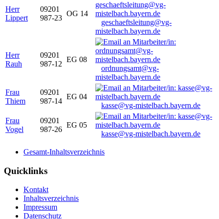
Herr
09201
OG 14
Lippert
987-23
geschaeftsleitung@vg-
mistelbach.bayern.de
Herr
09201
EG 08
Rauh
987-12
ordnungsamt@vg-
mistelbach.bayern.de
Frau
09201
EG 04
Thiem
987-14
kasse@vg-mistelbach.bayern.de
Frau
09201
EG 05
Vogel
987-26
kasse@vg-mistelbach.bayern.de
Gesamt-Inhaltsverzeichnis
Quicklinks
Kontakt
Inhaltsverzeichnis
Impressum
Datenschutz