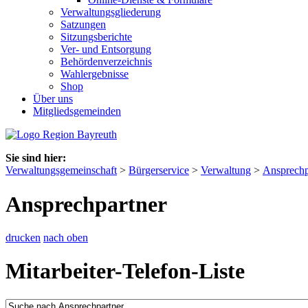
Verwaltungsgliederung
Satzungen
Sitzungsberichte
Ver- und Entsorgung
Behördenverzeichnis
Wahlergebnisse
Shop
Über uns
Mitgliedsgemeinden
Sie sind hier:
Verwaltungsgemeinschaft
>
Bürgerservice
>
Verwaltung
>
Ansprechp
Ansprechpartner
drucken
nach oben
Mitarbeiter-Telefon-Liste