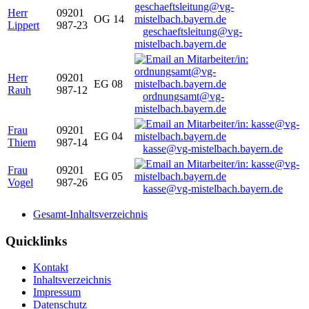
Herr
09201
OG 14
Lippert
987-23
geschaeftsleitung@vg-
mistelbach.bayern.de
Herr
09201
EG 08
Rauh
987-12
ordnungsamt@vg-
mistelbach.bayern.de
Frau
09201
EG 04
Thiem
987-14
kasse@vg-mistelbach.bayern.de
Frau
09201
EG 05
Vogel
987-26
kasse@vg-mistelbach.bayern.de
Gesamt-Inhaltsverzeichnis
Quicklinks
Kontakt
Inhaltsverzeichnis
Impressum
Datenschutz