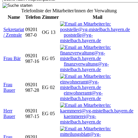
Telefonliste der Mitarbeiter/innen der Verwaltung
Name
Telefon
Zimmer
Mail
Sekretariat
09201
OG 13
/ Zentrale
987-0
poststelle@vg-
mistelbach.bayern.de
09201
Frau Bär
EG 05
987-16
finanzverwaltung@vg-
mistelbach.bayern.de
Frau
09201
EG 02
Bauer
987-28
einwohneramt@vg-
mistelbach.bayern.de
Herr
09201
EG 05
Bauer
987-15
kaemmerei@vg-
mistelbach.bayern.de
Frau
09201