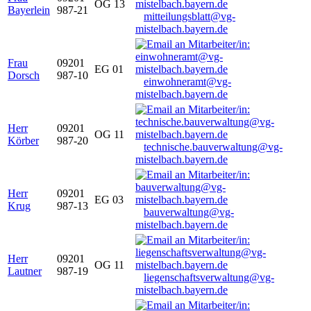
OG 13
Bayerlein
987-21
mitteilungsblatt@vg-
mistelbach.bayern.de
Frau
09201
EG 01
Dorsch
987-10
einwohneramt@vg-
mistelbach.bayern.de
Herr
09201
OG 11
Körber
987-20
technische.bauverwaltung@vg-
mistelbach.bayern.de
Herr
09201
EG 03
Krug
987-13
bauverwaltung@vg-
mistelbach.bayern.de
Herr
09201
OG 11
Lautner
987-19
liegenschaftsverwaltung@vg-
mistelbach.bayern.de