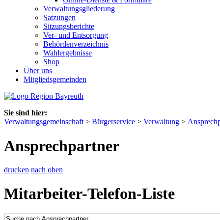
Verwaltungsgliederung
Satzungen
Sitzungsberichte
Ver- und Entsorgung
Behördenverzeichnis
Wahlergebnisse
Shop
Über uns
Mitgliedsgemeinden
Sie sind hier:
Verwaltungsgemeinschaft
>
Bürgerservice
>
Verwaltung
>
Ansprechp
Ansprechpartner
drucken
nach oben
Mitarbeiter-Telefon-Liste