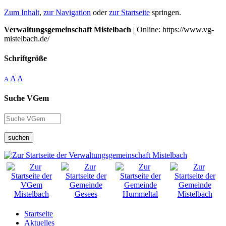
Zum Inhalt
,
zur Navigation
oder
zur Startseite
springen.
Verwaltungsgemeinschaft Mistelbach
| Online: https://www.vg-
mistelbach.de/
Schriftgröße
A
A
A
Suche VGem
suchen
Startseite
Aktuelles