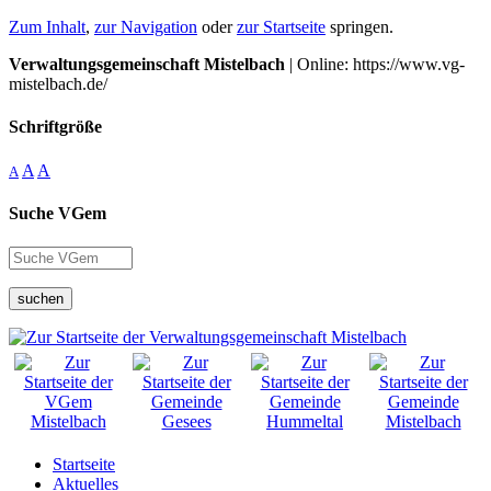
Zum Inhalt
,
zur Navigation
oder
zur Startseite
springen.
Verwaltungsgemeinschaft Mistelbach
| Online: https://www.vg-
mistelbach.de/
Schriftgröße
A
A
A
Suche VGem
suchen
Startseite
Aktuelles