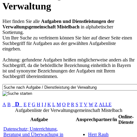
Verwaltung
Hier finden Sie alle
Aufgaben und Dienstleistungen der
Verwaltungsgemeinschaft Mistelbach
in alphabetischer
Sortierung.
Um Ihre Suche zu verfeinern können Sie hier auf dieser Seite einen
Suchbegriff für Aufgaben aus der gewählten Aufgabenliste
eingeben.
Achtung: gefundene Aufgaben heißen möglicherweise anders als Ihr
Suchbegriff, da die behördliche Bezeichnung einheitlich in Bayern
ist und synonyme Bezeichnungen der Aufgaben mit Ihrem
Suchbegriff übereinstimmen.
D
A
B
E
F
G
H
I
J
K
L
M
O
P
R
S
T
V
W
Z
ALLE
Aufgabenliste der Verwaltungsgemeinschaft Mistelbach
Online-
Aufgabe
Ansprechpartner/in
Dienste
Datenschutz; Unterrichtung,
Beratung und Überwachung in
Herr Rauh