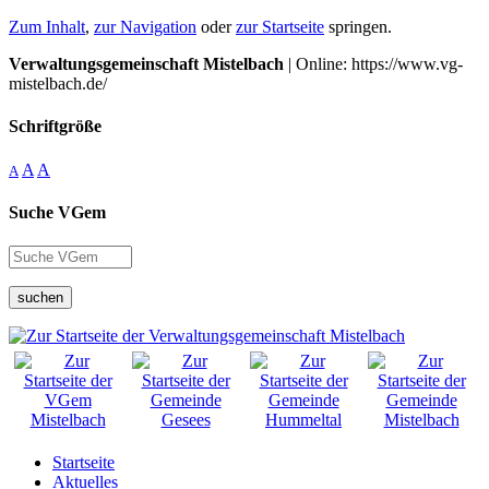
Zum Inhalt
,
zur Navigation
oder
zur Startseite
springen.
Verwaltungsgemeinschaft Mistelbach
| Online: https://www.vg-
mistelbach.de/
Schriftgröße
A
A
A
Suche VGem
suchen
Startseite
Aktuelles