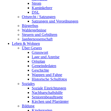
Strom
Kaminkehrer
DSL
Ortsrecht / Satzungen
Satzungen und Verordnungen
Bürgerbus
Wahlergebnisse
Steuern und Gebühren
Jagdgenossenschaft
Leben & Wohnen
Über Gesees
Grusswort
Lage und Anreise
Ortsplan
Gemeindedaten
Geschichte
Wappen und Fahne
Historische Schulfotos
Soziales
Soziale Einrichtungen
Nachbarschaftshilfe
Seniorenbeauftragte
Kirchen und Pfarrämter
Bildung
Kindergarten