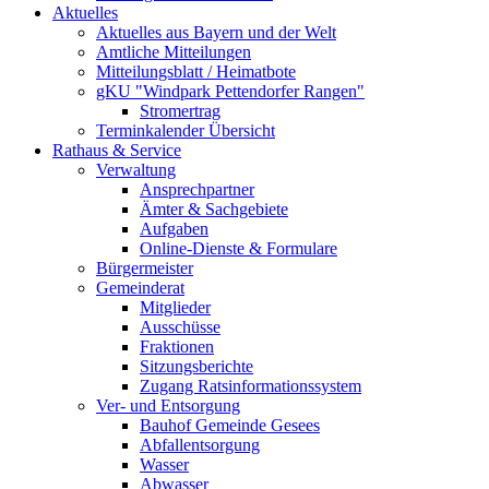
Aktuelles
Aktuelles aus Bayern und der Welt
Amtliche Mitteilungen
Mitteilungsblatt / Heimatbote
gKU "Windpark Pettendorfer Rangen"
Stromertrag
Terminkalender Übersicht
Rathaus & Service
Verwaltung
Ansprechpartner
Ämter & Sachgebiete
Aufgaben
Online-Dienste & Formulare
Bürgermeister
Gemeinderat
Mitglieder
Ausschüsse
Fraktionen
Sitzungsberichte
Zugang Ratsinformationssystem
Ver- und Entsorgung
Bauhof Gemeinde Gesees
Abfallentsorgung
Wasser
Abwasser